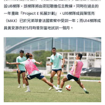
設U8梯隊，該梯隊將由梁冠聰擔任主教練。同時在過去的
一年重啟『Project E 拓展計劃』，U16梯隊成員陳恆亮
（MAX）已於兄弟球會法國索察中受訓一年；而U14梯隊成
員黃安游亦於5月時曾到當地試訓一個月。