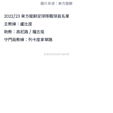
圖片來源：東方龍獅
2022/23 東方龍獅足球隊職球員名單
主教練：盧比度
助教：高尼路 / 羅志焜
守門員教練：列卡度拿華路
Advertisements