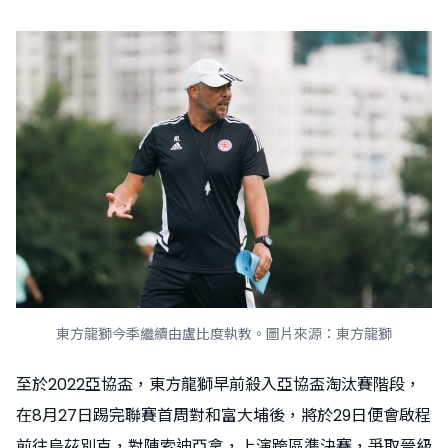
東方龍獅今季繼續由盧比度執教。圖片來源：東方龍獅
至於2022亞協盃，東方龍獅早前殺入亞協盃淘汰賽階段，
在8月27日踢完聯賽首周對和富大埔後，將於29日便會啟程
前往烏茲別克，對陣索迪亞拿，上演跨區準決賽，爭取晉級