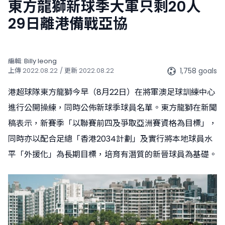
東方龍獅新球季大軍只剩20人
29日離港備戰亞協
編輯:
Billy Ieong
1,758 goals
上傳
2022.08.22
/ 更新
2022.08.22
港超球隊東方龍獅今早（8月22日）在將軍澳足球訓練中心
進行公開操練，同時公佈新球季球員名單。東方龍獅在新聞
稿表示，新賽季「以聯賽前四及爭取亞洲賽資格為目標」，
同時亦以配合足總「香港2034計劃」及實行將本地球員水
平「外援化」為長期目標，培育有潛質的新晉球員為基礎。