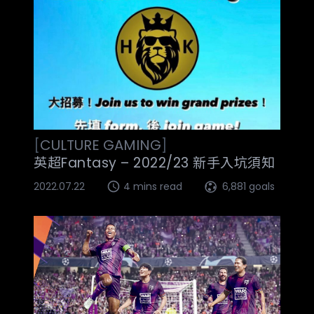
[
CULTURE
GAMING
]
英超Fantasy – 2022/23 新手入坑須知
2022.07.22
4 mins read
6,881 goals