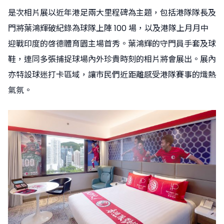
是次相片展以近年港足兩大里程碑為主題，包括港隊隊長及
門將葉鴻輝破紀錄為球隊上陣 100 場，以及港隊上月月中
迎戰印度的啓德體育園主場首秀。葉鴻輝的守門員手套及球
鞋，連同多張捕捉球場內外珍貴時刻的相片將會展出。展內
亦特設球迷打卡區域，讓市民們近距離感受港隊賽事的熾熱
氣氛。