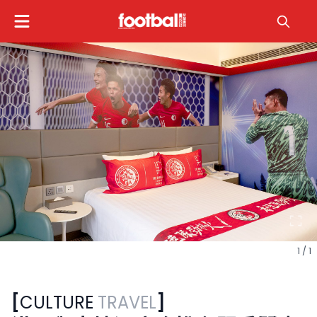
1 / 1
[
CULTURE
TRAVEL
]