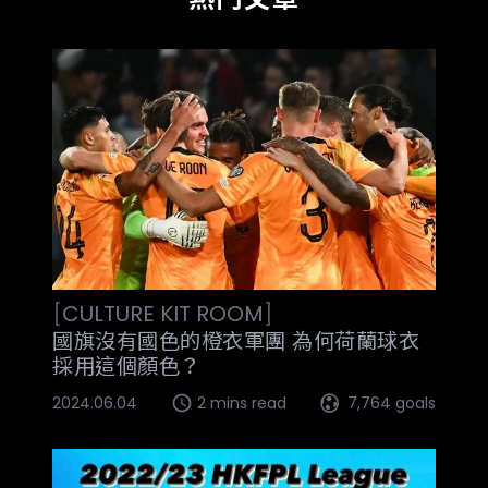
[
CULTURE
KIT ROOM
]
國旗沒有國色的橙衣軍團 為何荷蘭球衣
採用這個顏色？
2024.06.04
2 mins read
7,764 goals