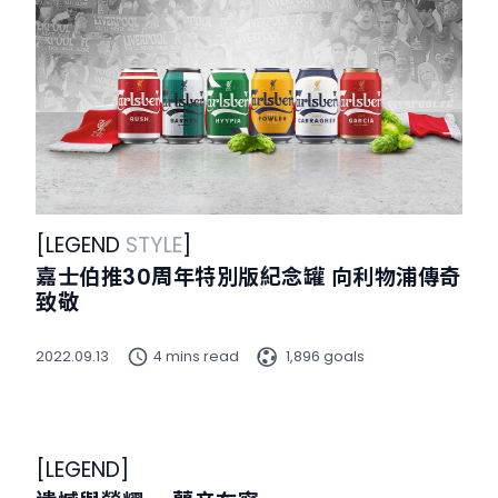
[
LEGEND
STYLE
]
嘉士伯推30周年特別版紀念罐 向利物浦傳奇
致敬
2022.09.13
4 mins read
1,896 goals
[
LEGEND
]