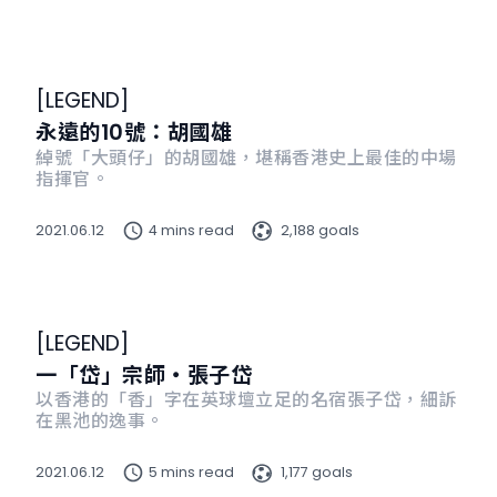
[
LEGEND
]
永遠的10號：胡國雄
綽號「大頭仔」的胡國雄，堪稱香港史上最佳的中場
指揮官。
2021.06.12
4 mins read
2,188 goals
[
LEGEND
]
一「岱」宗師・張子岱
以香港的「香」字在英球壇立足的名宿張子岱，細訴
在黑池的逸事。
2021.06.12
5 mins read
1,177 goals