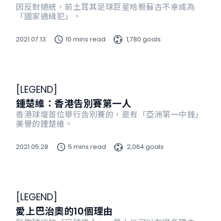
因反對總統，前土耳其足球巨星哈根蘇古不幸成為
「國家通緝犯」。
2021.07.13
10 mins read
1,780 goals
[
LEGEND
]
鍾楚維：香港告別賽第一人
香港球壇首位舉行告別賽的，是有「亞洲第一中鋒」
美譽的鍾楚維。
2021.05.28
5 mins read
2,064 goals
[
LEGEND
]
愛上巴治奧的10個理由