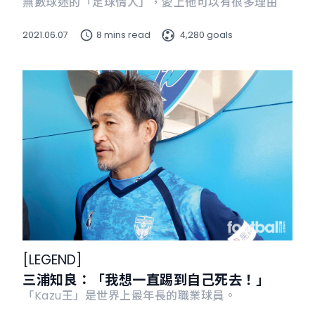
無數球迷的「足球情人」，愛上他可以有很多理由
2021.06.07
8 mins read
4,280 goals
[
LEGEND
]
三浦知良：「我想一直踢到自己死去！」
「Kazu王」是世界上最年長的職業球員。