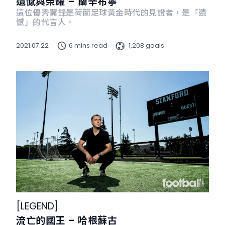
遺憾與榮耀 – 蘭辛布寧
這位優秀翼鋒是荷蘭足球黃金時代的見證者，是「遺
憾」的代言人。
2021.07.22
6 mins read
1,208 goals
[
LEGEND
]
流亡的國王 – 哈根蘇古