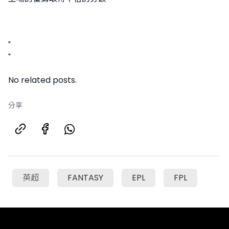
"
"
No related posts.
分享
英超
FANTASY
EPL
FPL