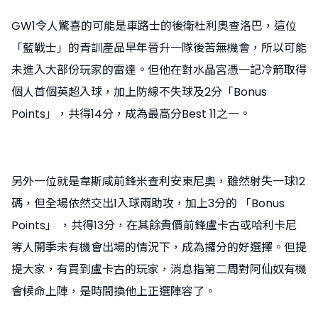
GW1令人驚喜的可能是車路士的後衛杜利奧查洛巴，這位
「藍戰士」的青訓產品早年晉升一隊後苦無機會，所以可能
未進入大部份玩家的雷達。但他在對水晶宮憑一記冷箭取得
個人首個英超入球，加上防線不失球及2分「Bonus
Points」，共得14分，成為最高分Best 11之一。
另外一位就是韋斯咸前鋒米查利安東尼奧，雖然射失一球12
碼，但全場依然交出1入球兩助攻，加上3分的 「Bonus
Points」 ，共得13分，在其餘貴價前鋒盧卡古或哈利卡尼
等人開季未有機會出場的情況下，成為攞分的好選擇。但提
提大家，有買到盧卡古的玩家，消息指第二周對阿仙奴有機
會候命上陣，是時間換他上正選陣容了。