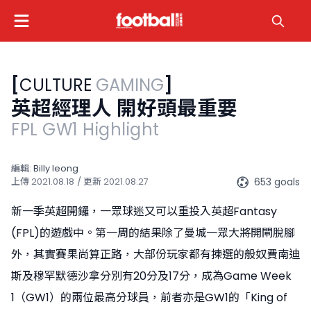
[
CULTURE
GAMING
]
英超經理人 開好頭最重要
FPL GW1 Highlight
編輯:
Billy Ieong
653 goals
上傳
2021.08.18
/ 更新
2021.08.27
新一季英超開鑼，一眾球迷又可以重投入英超Fantasy
(FPL)的遊戲中。第一周的結果除了曼城一眾大將開閘脫腳
外，其實賽果尚算正路，大部份玩家都有揀選的般奴費南迪
斯及穆罕默德沙拿分別有20分及17分，成為Game Week
1（GW1）的兩位最高分球員，前者亦是GW1的「King of