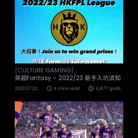
[
CULTURE
GAMING
]
英超Fantasy – 2022/23 新手入坑須知
2022.07.22
4 mins read
6,877 goals