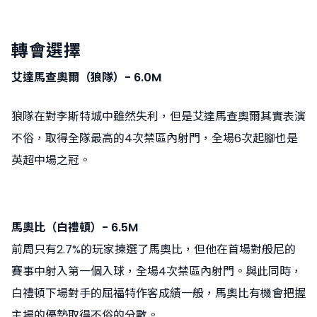
轉會選擇
艾達馬查奧爾（狼隊）- 6.0M
狼隊在對李斯特城中雖然失利，但是艾達馬查奧爾其實表演
不俗，取得全隊最高的4次禁區內射門，全場6次起腳也是
英超中場之冠。
馬奧比（白禮頓）- 6.5M
前周只有2.7%的玩家揀選了馬奧比，但他在首場對般尼的
賽事中射入第一個入球，全場4次禁區內射門。與此同時，
白禮頓下場對手的屈福特作客成績一般，馬奧比有機會把握
主場的優勢取得不俗的分數。