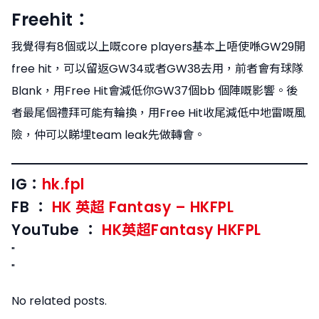
Freehit：
我覺得有8個或以上嘅core players基本上唔使喺GW29開
free hit，可以留返GW34或者GW38去用，前者會有球隊
Blank，用Free Hit會減低你GW37個bb 個陣嘅影響。後
者最尾個禮拜可能有輪換，用Free Hit收尾減低中地雷嘅風
險，仲可以睇埋team leak先做轉會。
IG：
hk.fpl
FB ：
HK 英超 Fantasy – HKFPL
YouTube ：
HK英超Fantasy HKFPL
"
"
No related posts.