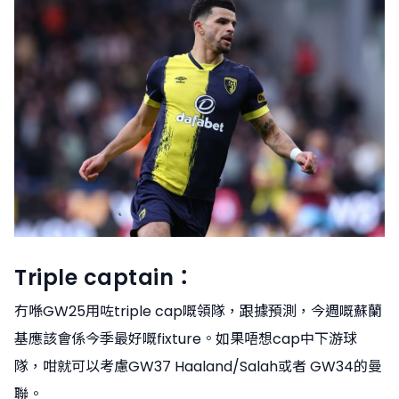
Triple captain：
冇喺GW25用咗triple cap嘅領隊，跟據預測，今週嘅蘇蘭
基應該會係今季最好嘅fixture。如果唔想cap中下游球
隊，咁就可以考慮GW37 Haaland/Salah或者 GW34的曼
聯。