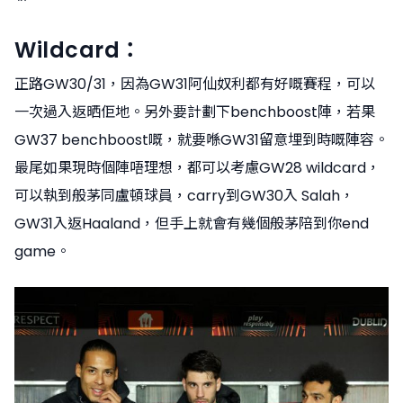
Wildcard：
正路GW30/31，因為GW31阿仙奴利都有好嘅賽程，可以
一次過入返晒佢地。另外要計劃下benchboost陣，若果
GW37 benchboost嘅，就要喺GW31留意埋到時嘅陣容。
最尾如果現時個陣唔理想，都可以考慮GW28 wildcard，
可以執到般茅同盧頓球員，carry到GW30入 Salah，
GW31入返Haaland，但手上就會有幾個般茅陪到你end
game。