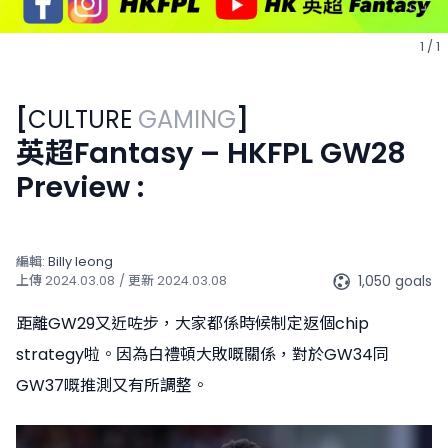
1 / 1
[
CULTURE
GAMING
]
英超Fantasy – HKFPL GW28
Preview :
編輯:
Billy Ieong
1,050 goals
上傳
2024.03.08
/ 更新
2024.03.08
距離GW29又近咗步，大家都係時候制定返個chip
strategy啦。因為白禮頓大敗嘅關係，對於GW34同
GW37嘅推測又有所調整。