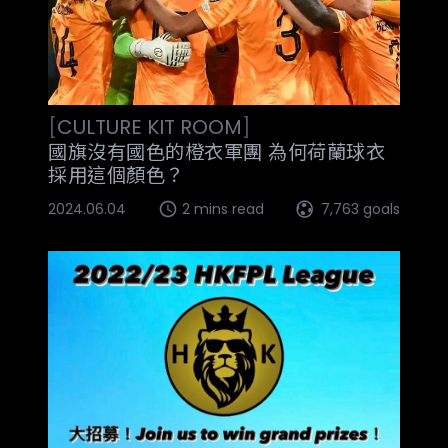
[
CULTURE
KIT ROOM
]
國旗沒有國色的橙衣軍團 為何荷蘭球衣
採用這個顏色？
2024.06.04
2 mins read
7,763 goals