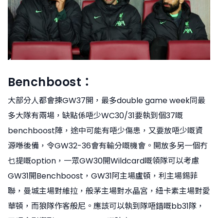
Benchboost：
大部分人都會揀GW37開，最多double game week同最
多大隊有兩場，缺點係唔少WC30/31要執到個37嘅
benchboost陣，途中可能有唔少傷患，又要放唔少嘅資
源喺後備，令GW32-36會有輸分嘅機會。開放多另一個冇
乜提嘅option，一眾GW30開Wildcard嘅領隊可以考慮
GW31開Benchboost，GW31阿主場盧頓，利主場錫菲
聯，曼城主場對維拉，般茅主場對水晶宮，紐卡素主場對愛
華頓，而狼隊作客般尼。應該可以執到隊唔錯嘅bb31隊，