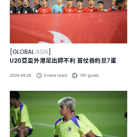
[
GLOBAL
ASIA
]
U20亞盃外港足出師不利 首仗吞約旦7蛋
2024.09.26
3 mins read
797 goals