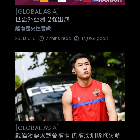
[
GLOBAL
ASIA
]
世盃外亞洲12強出爐
越南歷史性晉級
2021.06.16
2 mins read
14,098 goals
[
GLOBAL
ASIA
]
戴偉浚要求轉會被拒 仍被深圳隊拖欠薪