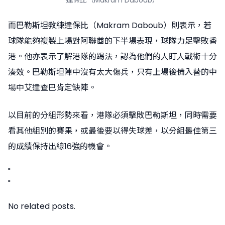
達保比（Makram Daboub）
而巴勒斯坦教練達保比（Makram Daboub）則表示，若
球隊能夠複製上場對阿聯酋的下半場表現，球隊力足擊敗香
港。他亦表示了解港隊的踢法，認為他們的人盯人戰術十分
湊效。巴勒斯坦陣中沒有太大傷兵，只有上場後備入替的中
場中艾達查巴肯定缺陣。
以目前的分組形勢來看，港隊必須擊敗巴勒斯坦，同時需要
看其他組別的賽果，或最後要以得失球差，以分組最佳第三
的成績保持出線16強的機會。
"
"
No related posts.