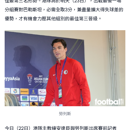
佳最第三名形勢。港隊將於明天（23日），出戰最後一場
分組賽對巴勒斯坦，必需全取3分，兼盡量擴大得失球差的
優勢，才有機會力壓其他組別的最佳第三晉級。
勞列斯
今日（22日）港隊主教練安達臣與勞列斯出席賽前記者