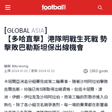
[
GLOBAL
ASIA
]
【多哈直擊】港隊明戰生死戰 勢
擊敗巴勒斯坦保出線機會
編輯:
Billy Ieong
1,953 goals
上傳
2024.01.22
/ 更新
2024.01.22
卡塔爾亞洲盃分組賽完成第二輪賽事，隨著沙特阿拉伯擊敗
吉爾吉斯，16強已有5隊取得出線資格，包括卡塔爾、澳
洲、伊朗、伊拉克及沙特阿拉伯。而第三輪的形勢亦進入白
熱化，除了各小組次名競爭激烈，每一場的賽果都在影響最