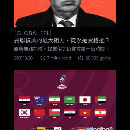
[
GLOBAL
EPL
]
曼聯復興的最大阻力‧竟然是費格遜？
曼聯前路如何，餘震似乎仍會持續一段時間。
2021.10.28
7 mins read
20,323 goals