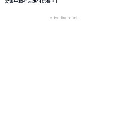
要集中精神去應付比賽。」
Advertisements