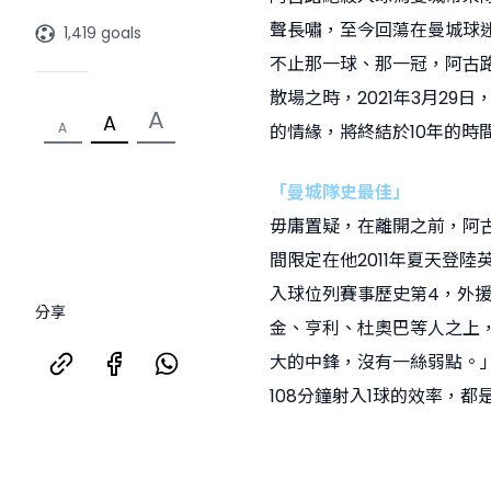
聲長嘯，至今回蕩在曼城球
1,419 goals
不止那一球、那一冠，阿古路
散場之時，2021年3月2
A
A
A
的情緣，將終結於10年的時
「曼城隊史最佳」
毋庸置疑，在離開之前，阿
間限定在他2011年夏天登陸
入球位列賽事歷史第4，外援
分享
金、亨利、杜奧巴等人之上
大的中鋒，沒有一絲弱點。」
108分鐘射入1球的效率，