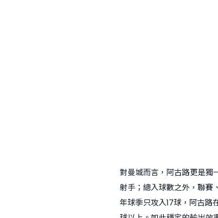
對曼城而言，阿古路更是獨一
射手；總入球數之外，聯賽、
年球季只攻入17球，阿古路
球以上。如此穩定的輸出效