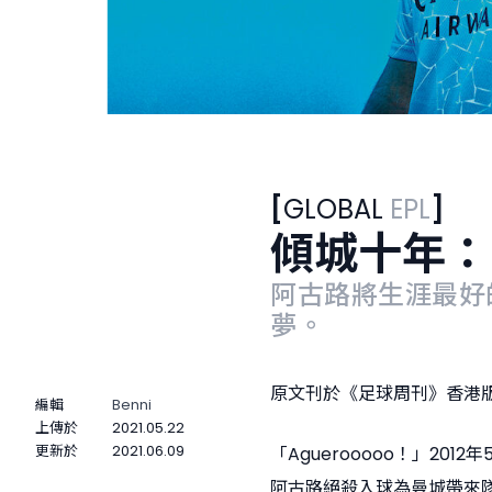
第93分
-12年球季冠軍隊班底。
1 / 3
[
GLOBAL
EPL
]
傾城十年：
阿古路將生涯最好
夢。
原文刊於《足球周刊》香港版
編輯
Benni
上傳於
2021.05.22
更新於
2021.06.09
「Aguerooooo！」20
阿古路絕殺入球為曼城帶來