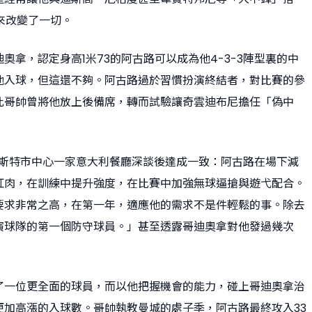
到來改變了一切。
奧拿，認定身高1米73的阿古路可以成為他4-3-3陣型裏的中
為他入球，但這還不夠。阿古路過於習慣扮演終結者，對比賽的參
此哥帥曾將他放上後備席，轉而試驗讓奇雲迪布尼擔任「偽中
曼徹斯特市中心一家意大利餐廳深談後達成一致：阿古路在場下減
紅肉，在訓練中提升強度，在比賽中加強無球逼搶與遊弋配合。
要求非常之高，在第一年，適應他的需求不是件輕鬆的事。除去
演球隊的第一個防守球員。」甚至透露哥迪奧拿對他發過幾次
了一位更全面的球員，而以他把握機會的能力，碰上哥迪奧拿治
更加高漲的入球數。哥帥執教曼城的處子季，阿古路最終攻入33