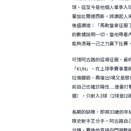
球，這至今是他個人單季入
輩加比爾捷西斯。誇讚起人
後盛讚道：「馬勒當拿征服
的數據說明一切。當他帶着
能夠憑藉一己之力贏下比賽
可惜阿古路的這場征服，最
「KUN」，在上球季賽事重
拉傷腿筋，再復出1場又是
前自己也確診陽性……連番打
選），只射入3球（2球是12
長期的缺陣，即將33歲的
隊史射手王分手。阿古路自己
分鐘，賽後他直接向門將教