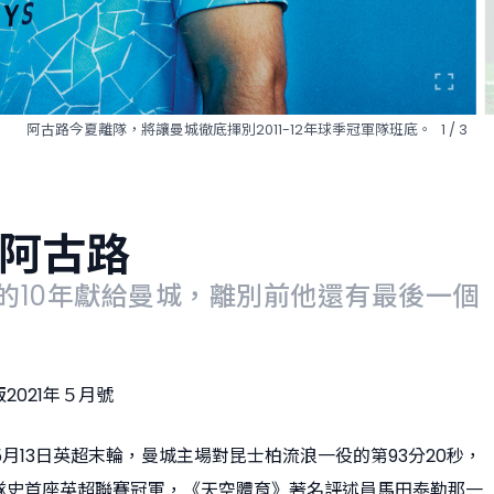
20秒絕殺昆士柏流浪、帶來英超冠軍的入球，是阿古路留給曼城球迷最珍貴的回
阿古路
的10年獻給曼城，離別前他還有最後一個
2021年５月號
12年5月13日英超末輪，曼城主場對昆士柏流浪一役的第93分20秒，
隊史首座英超聯賽冠軍，《天空體育》著名評述員馬田泰勒那一