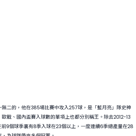
無二的，他在385場比賽中攻入257球，是「藍月亮」隊史神
歐戰、國內盃賽入球數的單項上也都分別稱王。除去2012-13
在前9個球季裏有8季入球在23個以上，一度連續6季總產量在28
率，為球隊帶來多個冠軍。