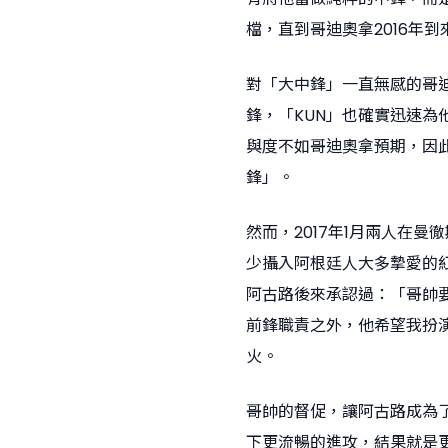
檔，直到哥迪奧拿2016年
對「大中鋒」一直無感的哥迪
鋒，「KUN」也確實迅速
與度不如哥迪奧拿預期，因
鋒」。
然而，2017年1月兩人在
少攝入阿根廷人大多摯愛的
阿古路後來承認過：「哥帥
前鋒職責之外，他希望我扮
火。
哥帥的督促，讓阿古路成為
下更流暢的進攻，結果就是