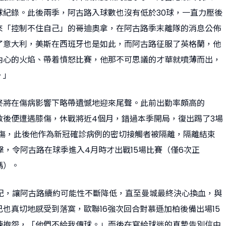
球紀錄。此後兩季，阿古路入球數也沒有低於30球，一直力壓後
來「控制不住自己」的哥迪奧拿，在阿古路季末離隊的消息公佈
了意大利，美斯在西班牙也是如此，而阿古路征服了英格蘭，他
內心的火焰、帶着憤怒比賽，他那不可思議的才華就噴薄而出，
。」
終將在傷病影響下略帶遺憾地迎來尾聲。此前出勤率頗高的
啟後便遭遇膝傷，休戰將近4個月，錯過本季開局，復出踢了3場
膝傷，此後他作為新冠確診病例的密切接觸者被隔離，隔離結束
擊，令阿古路在球季進入4月時才出戰15場比賽（僅6次正
碼）。
年紀，讓阿古路續約可能性不斷降低，直至曼城最終決心換血，與
也真切地感受到落寞，歐聯16強次回合對慕遜加柏後備出場15
練抱怨，「他們不給我傳球。」而後在寫給球迷的真摯告別信中