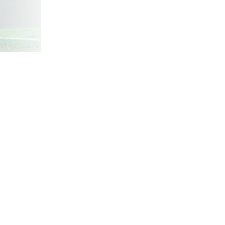
憶。
2 / 3
阿古路本球季迄今只斬獲一個運動戰入球，那是去年