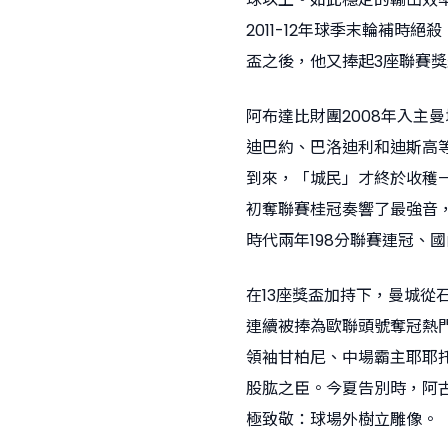
2011-12年球季末輪補
盃之後，他又捧起3座聯賽獎
阿布達比財團2008年入主
迪巴約、巴洛迪利和迪斯高等
到來，「城民」才終於收穫
初奪聯賽桂冠奏響了最強音
時代兩年198分聯賽連冠、
在13座獎盃加持下，曼城
連續被捧為歐聯頭號奪冠熱
領袖甘柏尼、中場霸主耶耶
股肱之臣。今夏告別時，阿
極致敬：球場外樹立雕像。