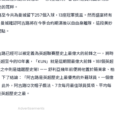
迷的耳畔。
至今共為曼城留下257個入球，13座冠軍獎盃。然而盛宴終有
9日，曼城確認阿古路將在今季合約期滿後以自由身離隊，這段美妙
間點。
古路已經可以被定義為英超聯賽歷史上最偉大的前鋒之一，將時
英超至今的10年裏，「KUN」就是這期間最偉大前鋒。181個英超
之中則是雄踞歷史第1 —— 舒利亞幾年前便將他置於簡東拿、柏
，下了結論：「阿古路是英超歷史上最優秀的外籍球員。一個偉
此外，阿古路12次帽子戲法、7次每月最佳球員獎項、平均每
都是英超歷史之最。
Advertisements