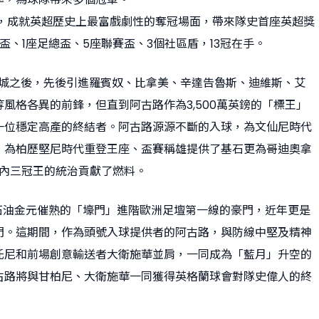
時絕殺，成就英超歷史上最富戲劇性的奪冠場面，帶來隊史首座英超獎
盃、1座足總盃、5座聯賽盃、3個社區盾，13冠在手。
曼城之後，先後引進羅賓奴、比拿美、辛達告魯斯、迪維斯、艾
風格各異的前鋒，但直到阿古路作為3,500萬英鎊的「標王」
一位穩定高產的終結者。阿古路源源不斷的入球，為文仙尼時代
，為柏歷堅尼時代重登王座、盃賽稱雄提供了基石更為哥迪奧拿
國內三冠王的統治貢獻了燃料。
從石油金元催熟的「壕門」進階歐洲足壇第一線的豪門，近年更是
門。這期間，作為頭號入球提供者的阿古路，與防線中堅及精神
托尼和前場創意輸送者大衛施華並肩，一同成為「藍月」升空的
古路將與甘柏尼、大衛施華一同獲得英格蘭球會對隊史偉人的終