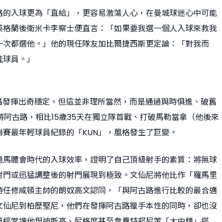
路的入球更為「直給」，更容易激蕩人心，在曼城球迷心中可能
英格蘭後衛米卡李察士便直言：「如果要我選一個人入球來救我
一次都選他。」他的現任隊友加比爾捷西斯更定論：「對我而
佳球員。」
古路發揮出奇穩定，但這並非理所當然，而是通過與時俱進、破舊
將阿古路，相比15歲35天在獨立隊首戰、打破馬勒當拿（他後來
聯賽最年輕球員紀錄的「KUN」，風格發生了巨變。
過馬體會時代的入球效率，證明了自己頂級射手的素質：將無球
射門或迅猛調整後的射門展現到極致。文仙尼將他比作「羅馬里
時任修咸頓主帥的朗奴高文認同，「與阿古路進行比較的最合適
文仙尼到柏歷堅尼，他們在發揮阿古路獵手本性的同時，卻也沒
是經常讓他與迪斯高、尼格度甚至韋費特邦尼等「大中鋒」搭