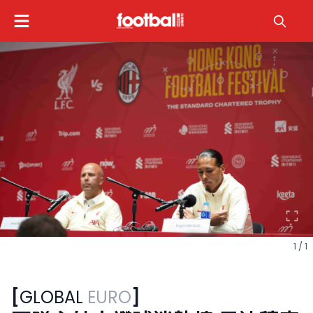
1 / 1
[
GLOBAL
EURO
]