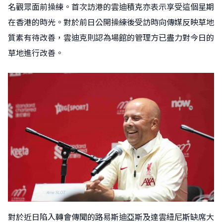
名觀眾面前操練。首次訪港的雲迪積克亦表示享受這個星期
在香港的時光。對於前日公開操練後受訪時向傳媒反映草地
質素有待改善，雲迪克則認為場館的管理方已盡力對今日的
草地進行改善。
對於近日陷入轉會傳聞的路易斯迪亞斯及達雲紐尼斯缺席大