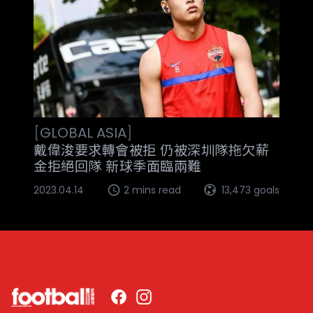
[
GLOBAL
ASIA
]
戴偉浚要求轉會被拒 仍被深圳隊拖欠薪
金拒絕回隊 新球季面臨兩難
2023.04.14
2 mins read
13,473 goals
Facebook
Instagram