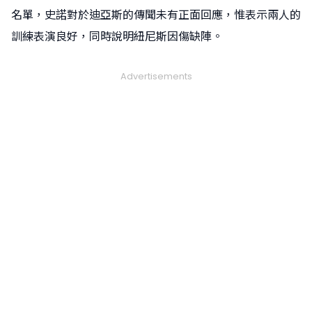
名單，史諾對於迪亞斯的傳聞未有正面回應，惟表示兩人的
訓練表演良好，同時說明紐尼斯因傷缺陣。
Advertisements