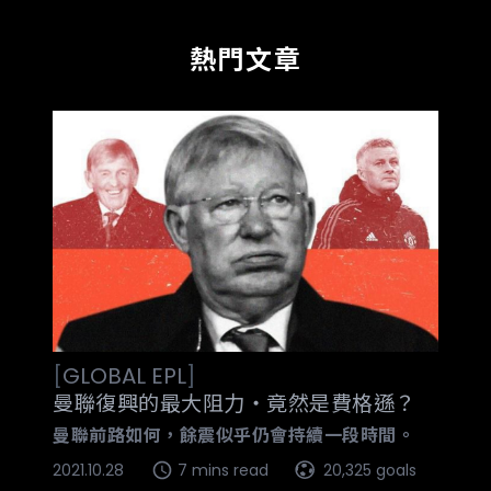
熱門文章
[
GLOBAL
EPL
]
曼聯復興的最大阻力‧竟然是費格遜？
曼聯前路如何，餘震似乎仍會持續一段時間。
2021.10.28
7 mins read
20,325 goals