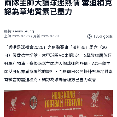
兩隊主帥大讚球迷熱情 雲迪積克
認為草地質素已盡力
編輯:
Kenny Leung
1,356 goals
上傳
2025.07.26
/ 更新
2025.07.28
「香港足球盛會2025」之焦點賽事「渣打盃」周六（26
日）假啟德主場館，意甲球隊AC米蘭以4：2擊敗應屆英超
冠軍利物浦。賽後兩隊主帥均大讚球迷的熱情，AC米蘭主
帥艾歷尼亦滿意場館的設計，而於前日公開操練對草地質素
有微言的雲迪積克，則認為球場管理方已盡力改善。