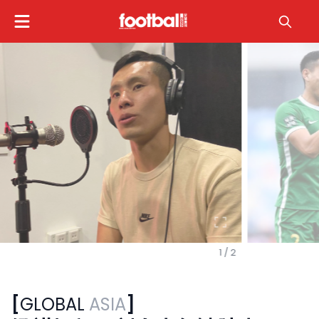
1 / 2
[
GLOBAL
ASIA
]