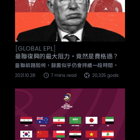
[
GLOBAL
EPL
]
曼聯復興的最大阻力‧竟然是費格遜？
曼聯前路如何，餘震似乎仍會持續一段時間。
2021.10.28
7 mins read
20,325 goals