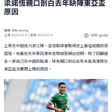
梁諾恆親口剖白去年缺陣東亞盃
原因
編輯:
Billy Ieong
1,881 goals
上傳
2023.02.11
/ 更新
2023.02.11
上季在中超效力浙江隊，並協助球會取得史上最佳成績的梁
諾恆。他最近在休季回港休息時接受網台訪問，除了回顧過
去一季自己在中超的點滴，除有親口剖白去年未能為港隊在
東亞盃決賽周上陣的原因。