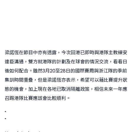
梁諾恆在節目中亦有透露，今次回港已即時與港隊主教練安
達臣溝通，雙方就港隊的計劃及在球會的情況交流，看看日
後如何配合。雖然3月20至28日的國際賽周與浙江隊的季前
集訓時間重疊，但是梁諾恆亦表示，希望可以藉比賽提升狀
態的機會，加上現在各地已取消隔離政策，相信未來一年應
召踢港隊比賽應該會比較順利。
"
"