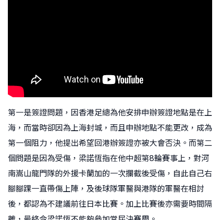
第一是簽證問題，因香港足總為他安排申辦簽證地點是在上
海，而當時卻因為上海封城，而且申辦地點不能更改，成為
第一個阻力，他提出希望回港辦簽證亦被大會否決。而第二
個問題是因為受傷，梁諾恆指在他中超第8輪賽事上，對河
南嵩山龍門隊的外援卡蘭加的一次攔截後受傷，自此自己右
腳腳踝一直帶傷上陣，及後球隊軍醫與港隊的軍醫在相討
後，都認為不建議前往日本比賽。加上比賽後亦需要時間隔
離，最終令梁諾恆不能夠參加當屆決賽周。