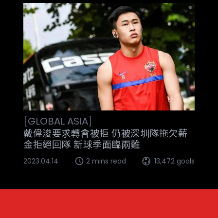
[
GLOBAL
ASIA
]
戴偉浚要求轉會被拒 仍被深圳隊拖欠薪
金拒絕回隊 新球季面臨兩難
2023.04.14
2 mins read
13,472 goals