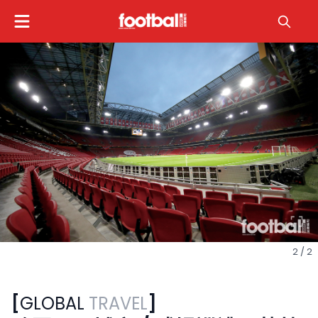
1 / 2
[
GLOBAL
TRAVEL
]