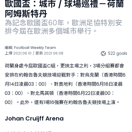
歐國盃：城市 / 球場巡禮－荷蘭
阿姆斯特丹
為記念歐國盃60年，歐洲足協特別安
排今屆在歐洲多個城市舉行。
編輯:
Football Weekly Team
522 goals
上傳
2021.06.10
/ 更新
2021.06.08
荷蘭身處今屆歐國盃C組，更挾主場之利，3場分組賽都會
安排在約翰告魯夫競技場迎戰對手：對烏克蘭（香港時間6
月14日凌晨03：00）、對奧地利（香港時間6月18日凌晨
03：00）、對北馬其頓（香港時間6月22日凌晨00：
00）。此外，還有1場16強賽在約翰告魯夫競技場上演。
Johan Cruijff Arena