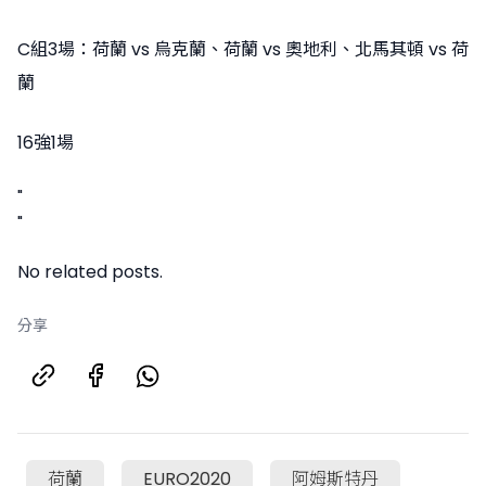
C組3場：荷蘭 vs 烏克蘭、荷蘭 vs 奧地利、北馬其頓 vs 荷
蘭
16強1場
"
"
No related posts.
分享
荷蘭
EURO2020
阿姆斯特丹