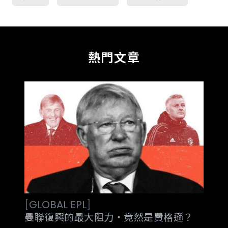
熱門文章
[
GLOBAL
EPL
]
曼聯復興的最大阻力‧竟然是費格遜？