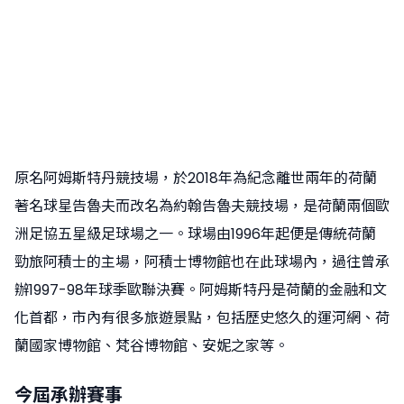
原名阿姆斯特丹競技場，於2018年為紀念離世兩年的荷蘭
著名球星告魯夫而改名為約翰告魯夫競技場，是荷蘭兩個歐
洲足協五星級足球場之一。球場由1996年起便是傳統荷蘭
勁旅阿積士的主場，阿積士博物館也在此球場內，過往曾承
辦1997-98年球季歐聯決賽。阿姆斯特丹是荷蘭的金融和文
化首都，市內有很多旅遊景點，包括歷史悠久的運河網、荷
蘭國家博物館、梵谷博物館、安妮之家等。
今屆承辦賽事