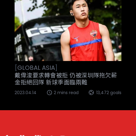
[
GLOBAL
ASIA
]
戴偉浚要求轉會被拒 仍被深圳隊拖欠薪
金拒絕回隊 新球季面臨兩難
2023.04.14
2 mins read
13,472 goals