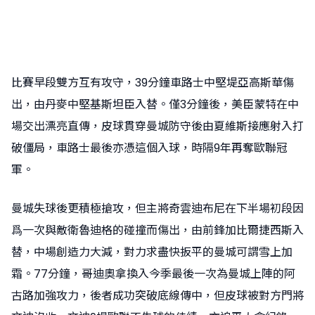
比賽早段雙方互有攻守，39分鐘車路士中堅堤亞高斯華傷
出，由丹麥中堅基斯坦臣入替。僅3分鐘後，美臣蒙特在中
場交出漂亮直傳，皮球貫穿曼城防守後由夏維斯接應射入打
破僵局，車路士最後亦憑這個入球，時隔9年再奪歐聯冠
軍。
曼城失球後更積極搶攻，但主將奇雲迪布尼在下半場初段因
爲一次與敵衛魯迪格的碰撞而傷出，由前鋒加比爾捷西斯入
替，中場創造力大減，對力求盡快扳平的曼城可謂雪上加
霜。77分鐘，哥迪奧拿換入今季最後一次為曼城上陣的阿
古路加強攻力，後者成功突破底線傳中，但皮球被對方門將