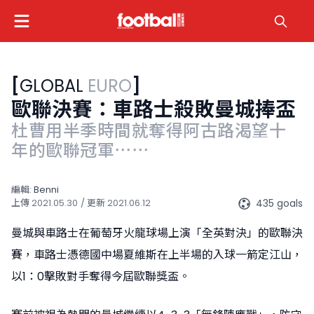
[
GLOBAL
EURO
]
歐聯決賽：車路士殺敗曼城捧盃
杜曹用半季時間就奪得阿古路渴望十
年的歐聯冠軍⋯⋯
編輯:
Benni
435 goals
上傳
2021.05.30
/ 更新
2021.06.12
曼城與車路士在葡萄牙火龍球場上演「全英對決」的歐聯決
賽，車路士憑德國中場夏維斯在上半場的入球一箭定江山，
以1：0擊敗對手奪得今屆歐聯獎盃。