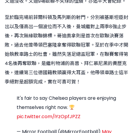
文迪沒收。文迪9場歐聯不失球的佳績，亦追平大會紀錄。
至於臨完場前菲爾科頓及馬列斯的射門，分別被基斯坦臣封
出以及僅高出一個波位而不入後，曼城繼對上兩季8強止步
後，再次無緣歐聯錦標。哥迪奧拿則是首次在歐聯決賽落
敗，過去他曾帶領巴塞隆拿奪得歐聯冠軍。至於在季中才開
始執教車路士的杜曹，雖然失落足總盃冠軍，在聯賽奪得第
4名後再奪歐聯，是繼利物浦的高普、拜仁慕尼黑的費歷克
後，連續第三位德國籍教頭贏得大耳盃，他帶領車路士這半
季絕對是超額完成，實在可喜可賀！
It's fair to say Chelsea players are enjoying
themselves right now.
pic.twitter.com/iYzOpfJPZZ
— Mirror Football (@MirrorFootball)
May