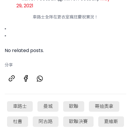
29, 2021
車路士全隊在更衣室瘋狂慶祝實況！
"
"
No related posts.
分享
車路士
曼城
歐聯
哥迪奧拿
杜曹
阿古路
歐聯決賽
夏維斯