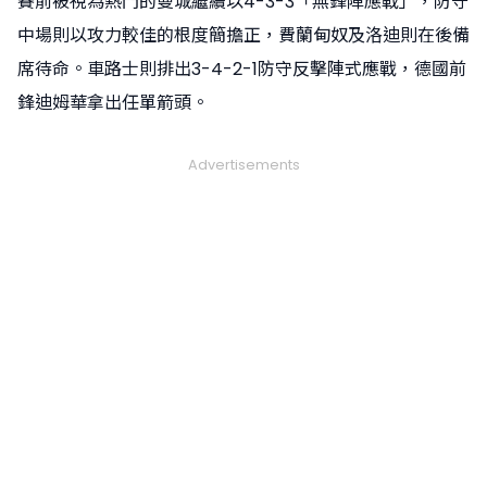
賽前被視為熱門的曼城繼續以4-3-3「無鋒陣應戰」，防守
中場則以攻力較佳的根度簡擔正，費蘭甸奴及洛迪則在後備
席待命。車路士則排出3-4-2-1防守反擊陣式應戰，德國前
鋒迪姆華拿出任單箭頭。
Advertisements