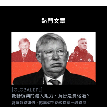
熱門文章
[
GLOBAL
EPL
]
曼聯復興的最大阻力‧竟然是費格遜？
曼聯前路如何，餘震似乎仍會持續一段時間。