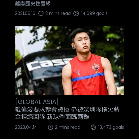
越南歷史性晉級
2021.06.16
2 mins read
14,099 goals
[
GLOBAL
ASIA
]
戴偉浚要求轉會被拒 仍被深圳隊拖欠薪
金拒絕回隊 新球季面臨兩難
2023.04.14
2 mins read
13,473 goals