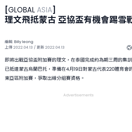
[
GLOBAL
ASIA
]
理文飛抵蒙古 亞協盃有機會踢雪
編輯:
Billy Ieong
上傳
2022.04.13
/ 更新
2022.04.13
即將出戰亞協盃附加賽的理文，在泰國完成約為期三周的集訓
已抵達蒙古烏蘭巴托，準備在4月19日對蒙古代表220體育會
東亞區附加賽，爭取出線分組賽資格。
Advertisements