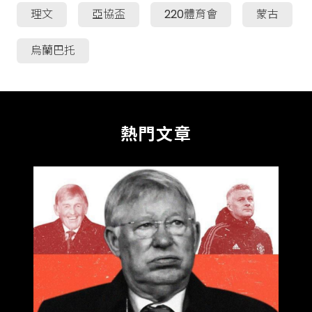
理文
亞協盃
220體育會
蒙古
烏蘭巴托
熱門文章