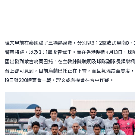
理文早前在泰國踢了三場熱身賽，分別以3：2撃敗武里南B、2
警察特羅，以及3：1擊敗春武里。而在香港時間4月13日，球
國出發到蒙古烏蘭巴托。在主教練陳曉明及球隊副隊長顏樂楓
台上都可見到，目前烏蘭巴托正在下雪，而且氣溫跌至零度，
19日對220體育會一戰，理文或有機會在雪中作賽。