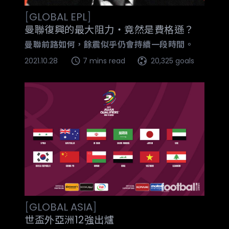
[
GLOBAL
EPL
]
曼聯復興的最大阻力‧竟然是費格遜？
曼聯前路如何，餘震似乎仍會持續一段時間。
2021.10.28
7 mins read
20,325 goals
[
GLOBAL
ASIA
]
世盃外亞洲12強出爐