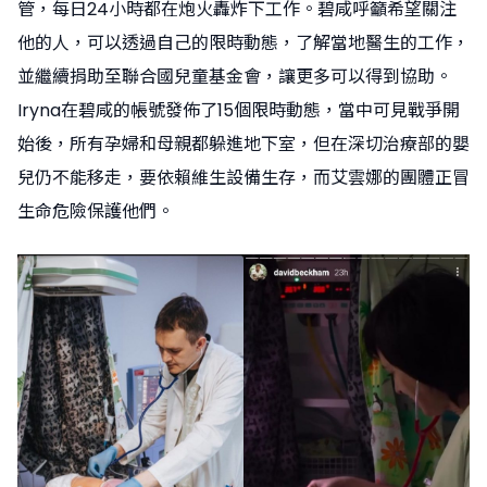
管，每日24小時都在炮火轟炸下工作。碧咸呼籲希望關注
他的人，可以透過自己的限時動態，了解當地醫生的工作，
並繼續捐助至聯合國兒童基金會，讓更多可以得到協助。
Iryna在碧咸的帳號發佈了15個限時動態，當中可見戰爭開
始後，所有孕婦和母親都躲進地下室，但在深切治療部的嬰
兒仍不能移走，要依賴維生設備生存，而艾雲娜的團體正冒
生命危險保護他們。