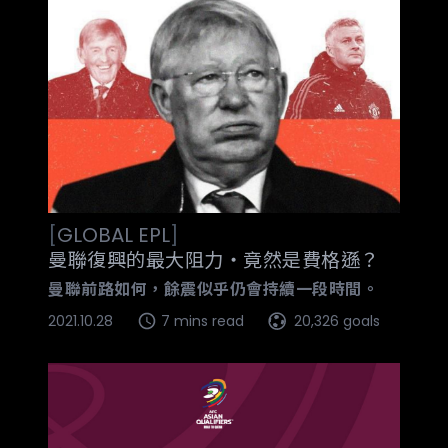
[
GLOBAL
EPL
]
曼聯復興的最大阻力‧竟然是費格遜？
曼聯前路如何，餘震似乎仍會持續一段時間。
2021.10.28
7 mins read
20,326 goals