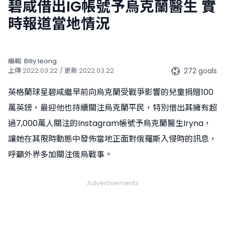
碧咸借出IG帳號予烏克蘭醫生 實
時報道當地情況
編輯:
Billy Ieong
272 goals
上傳
2022.03.22
/ 更新
2022.03.22
英格蘭球星碧咸繼早前向烏克蘭受戰爭影響的兒童捐贈100
萬英鎊，最迎他也持續關注烏克蘭平民，特別借出其擁有超
過7,000萬人關注的Instagram帳號予烏克蘭醫生Iryna，
讓她在其限時動態中發佈當地正面對俄羅斯入侵時的訊息，
呼籲外界多加關注俄烏戰事。
Advertisements