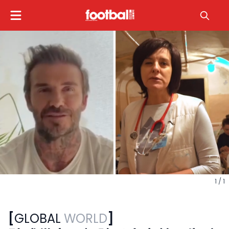
1 / 1
[
GLOBAL
WORLD
]