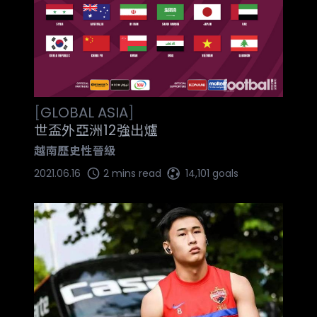
[
GLOBAL
ASIA
]
世盃外亞洲12強出爐
越南歷史性晉級
2021.06.16
2 mins read
14,101 goals