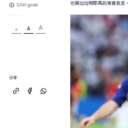
也顯出拉明耶馬的青春氣息。
3,041 goals
A
A
A
分享