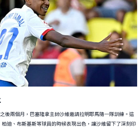
將
生日之後兩個月，巴塞隆拿主帥沙維邀請拉明耶馬隨一隊訓練。這
、柏迪、布斯基斯等球員的時候表現出色，讓沙維留下了深刻印