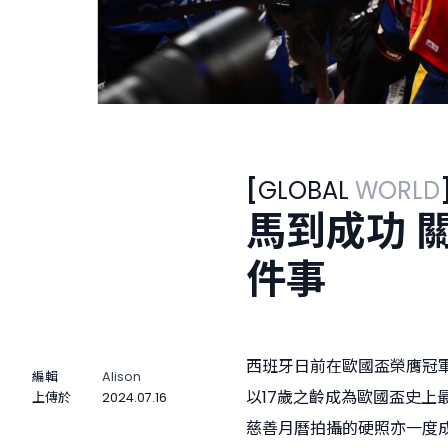
[
GLOBAL
WORLD
馬到成功 
件事
西班牙日前在歐國盃榮膺冠軍，
編輯
Alison
以17歲之齡成為歐國盃史
上傳於
2024.07.16
慈善月曆拍攝的硬照亦一度