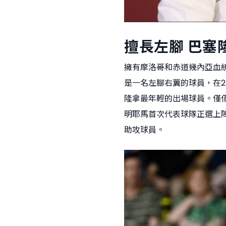
擅長左腳 巴塞
擁有摩洛哥和赤道幾內亞血
是一名左腳右翼的球員，在2
隆拿最年輕的出場球員。僅僅
明耶馬首次代表球隊正選上
助攻球員。