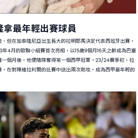
隆拿最年輕出賽球員
統、但在加泰隆尼亞出生長大的拉明耶馬決定代表西班牙出賽，
3年4月的歐聯小組賽首次亮相，以15歲9個月16天之齡成為巴塞
一個月後，他便隨隊奪得第一個西甲冠軍。23/24賽季初，拉
陣，在對陣維拉利爾的比賽中送出兩次助攻，成為西甲最年輕的