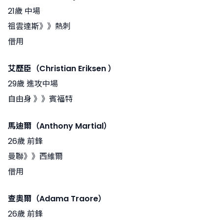
21歲 中場
祖雲達斯》》熱刺
借用
艾歷臣（Christian Eriksen ）
29歲 進攻中場
自由身 》》賓福特
馬迪爾（Anthony Martial）
26歲 前鋒
曼聯》》西維爾
借用
查奧爾（Adama Traore）
26歲 前鋒