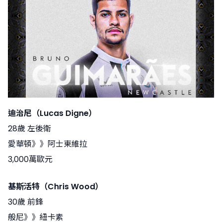
迪治尼（Lucas Digne）
28歲 左後衛
愛華頓》》阿士東維拉
3,000萬歐元
基斯活特（Chris Wood）
30歲 前鋒
般尼》》紐卡素