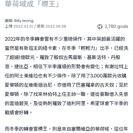
華荷域成「標王」
編輯:
Billy Ieong
2,780 goals
上傳
2022.02.01
/ 更新
2022.06.08
2022年的冬季轉會窗有不少重磅操作，其中英超最活躍的
當然是有新班主的紐卡素，在冬季「輕輕力」出手，已經洗
了超過1億歐元，羅致了般奴古馬雷斯、基斯活特、丹般
恩、捷比亞，相信下半季護級的形勢會有變化；有謝拉特上
任的阿士東維拉也有不少操作，除了用了3,000萬歐元收購
愛華頓的左後衛迪治尼，亦借用了巴塞羅拿的古天奴；至於
愛華頓，除了找來林伯特上任主帥一職，還從曼聯借入失意
的雲迪碧克，及從熱刺羅致了迪利阿里，希望球會下半季的
戰績會好轉。
而冬季的轉會窗標王，則是來自塞爾維亞的華荷域，這位年