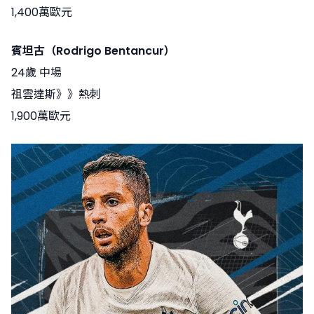
1,400萬歐元
賓坦古（Rodrigo Bentancur）
24歲 中場
祖雲達斯》》熱刺
1,900萬歐元