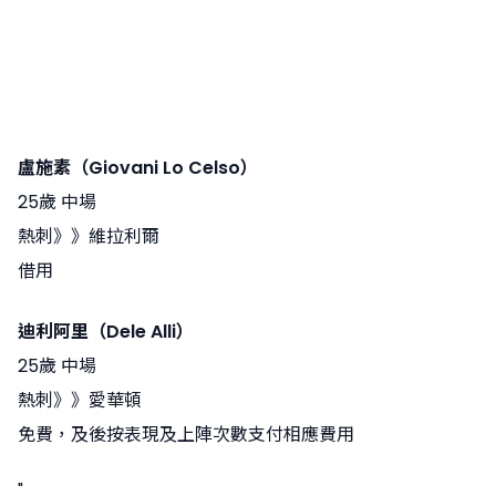
盧施素（Giovani Lo Celso）
25歲 中場
熱刺》》維拉利爾
借用
迪利阿里（Dele Alli）
25歲 中場
熱刺》》愛華頓
免費，及後按表現及上陣次數支付相應費用
"