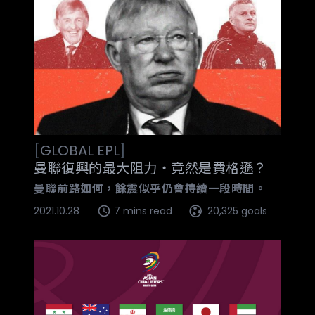
[
GLOBAL
EPL
]
曼聯復興的最大阻力‧竟然是費格遜？
曼聯前路如何，餘震似乎仍會持續一段時間。
2021.10.28
7 mins read
20,325 goals