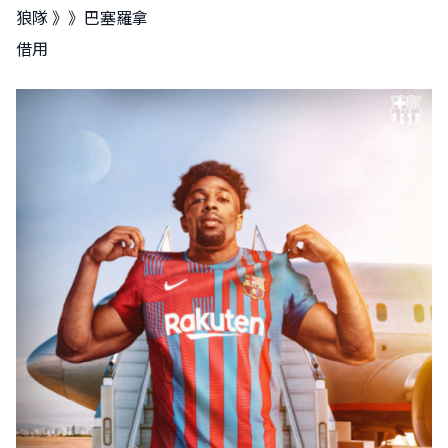
狼隊 》》巴塞羅拿
借用