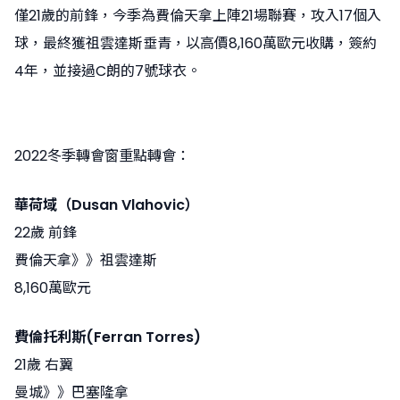
僅21歲的前鋒，今季為費倫天拿上陣21場聯賽，攻入17個入
球，最終獲祖雲達斯垂青，以高價8,160萬歐元收購，簽約
4年，並接過C朗的7號球衣。
2022冬季轉會窗重點轉會：
華荷域（Dusan Vlahovic）
22歲 前鋒
費倫天拿》》祖雲達斯
8,160萬歐元
費倫托利斯(Ferran Torres)
21歲 右翼
曼城》》巴塞隆拿