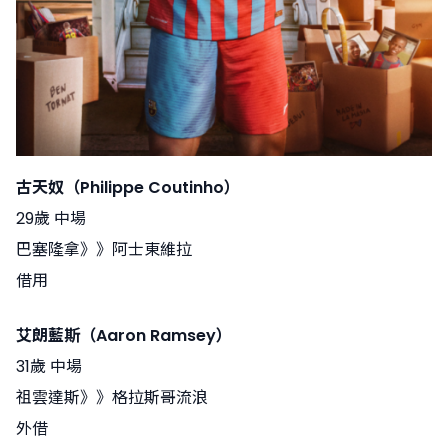
古天奴（Philippe Coutinho）
29歲 中場
巴塞隆拿》》阿士東維拉
借用
艾朗藍斯（Aaron Ramsey）
31歲 中場
祖雲達斯》》格拉斯哥流浪
外借