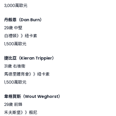
3,000萬歐元
丹般恩（Dan Burn）
29歲 中堅
白禮頓》》紐卡素
1,500萬歐元
捷比亞（Kieran Trippier）
31歲 右後衛
馬德里體育會》》紐卡素
1,500萬歐元
韋格賀斯（Wout Weghorst）
29歲 前鋒
禾夫斯堡》》般尼