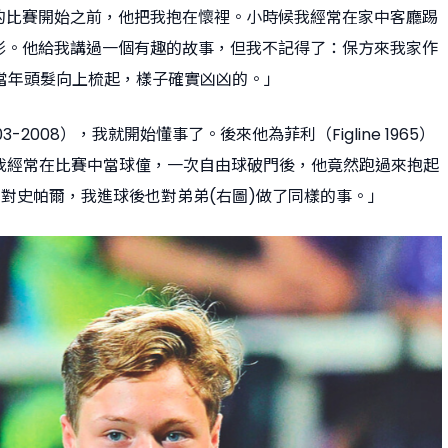
的比賽開始之前，他把我抱在懷裡。小時候我經常在家中客廳踢
影。他給我講過一個有趣的故事，但我不記得了：保方來我家作
他當年頭髮向上梳起，樣子確實凶凶的。」
-2008），我就開始懂事了。後來他為菲利（Figline 1965）
)，我經常在比賽中當球僮，一次自由球破門後，他竟然跑過來抱起
天拿對史帕爾，我進球後也對弟弟(右圖)做了同樣的事。」