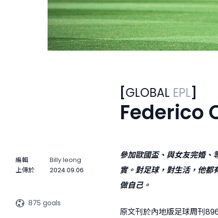
[
GLOBAL
EPL
]
Federic
參加歐國盃、與女友完婚、等
編輯
Billy Ieong
實。對足球，對生活，他都
上傳於
2024.09.06
做自己。
875 goals
原文刊於內地版足球周刊89