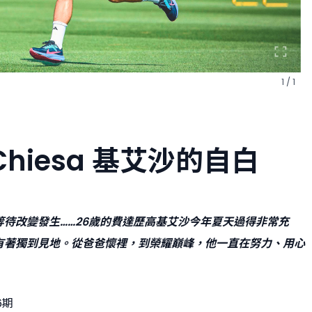
1 / 1
o Chiesa 基艾沙的自白
待改變發生……26歲的費達歷高基艾沙今年夏天過得非常充
有著獨到見地。從爸爸懷裡，到榮耀巔峰，他一直在努力、用心
6期