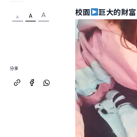
校園
巨大的財富
A
A
A
分享