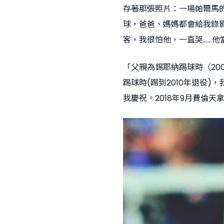
存著那張照片：一場帕爾馬
球，爸爸、媽媽都會給我錄
客，我很怕他，一直哭……
「父親為錫耶納踢球時（2003
踢球時(踢到2010年退役
我慶祝。2018年9月費倫