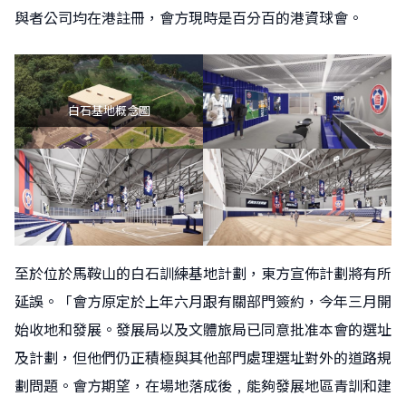
與者公司均在港註冊，會方現時是百分百的港資球會。
白石基地概念圖
至於位於馬鞍山的白石訓練基地計劃，東方宣佈計劃將有所
延誤。「會方原定於上年六月跟有關部門簽約，今年三月開
始收地和發展。發展局以及文體旅局已同意批准本會的選址
及計劃，但他們仍正積極與其他部門處理選址對外的道路規
劃問題。會方期望，在場地落成後﹐能夠發展地區青訓和建