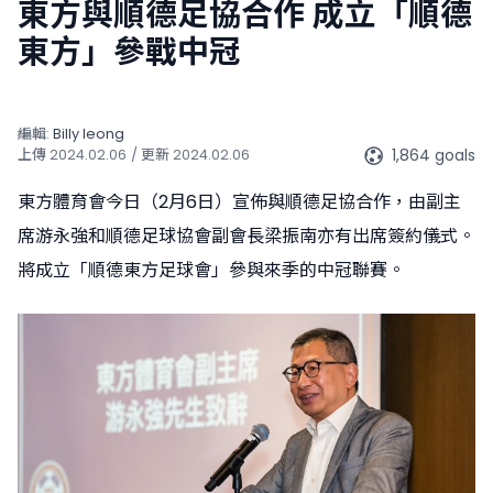
東方與順德足協合作 成立「順德
東方」參戰中冠
編輯:
Billy Ieong
1,864 goals
上傳
2024.02.06
/ 更新
2024.02.06
東方體育會今日（2月6日）宣佈與順德足協合作，由副主
席游永強和順德足球協會副會長梁振南亦有出席簽約儀式。
將成立「順德東方足球會」參與來季的中冠聯賽。