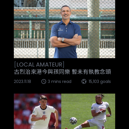
[
LOCAL
AMATEUR
]
古烈治來港今與孩同樂 暫未有執教念頭
2023.11.18
3 mins read
15,103 goals