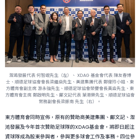
潪澔發展代表 何智崐先生（左）、 XDAG 基金會代表 陳友春博
士、順德足球協會會長梁繼燊先生、美建集團代表 鄭偉玲小姐、東
方體育會副主席 游永強先生、順德足球協會榮譽會長黃淼先生、東
方體育會主席 鄭啟明先生、鄺文記代表 葉港樂先生、順德足球協會
常務副會長梁振南 先生（右）。
東方體育會同時宣佈，原有的贊助商美建集團、鄺文記、潪
㵆發展及今年首次贊助足球隊的XDAG基金會，將即日起注
資球隊成為股東參與者，參與更多球會工作及事務。四位參