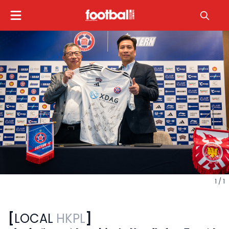
1 / 1
[
LOCAL
HKPL
]