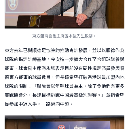
東方體育會副主席游永強先生致辭。
東方去年已與順德足協簽約推動青訓發展，並以以順德作為
球隊的指定訓練基地。今次進一步擴大合作至合組球隊參與
賽事，球會副主席游永強表示目前沒有硬性規定派員參與順
德東方賽事的球員數目，但長遠希望打破香港球員加盟內地
球隊的限制：「聯隊會以年輕球員為主，除了令他們有更多
實戰機會外，長遠目標挑戰中國最高級別聯賽。」並指希望
從參加中冠入手，一路邁向中超。