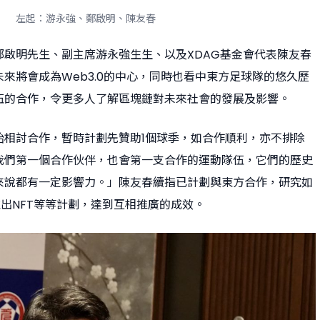
左起：游永強、鄭啟明、陳友春
鄭啟明先生、副主席游永強生生、以及XDAG基金會代表陳友春
來將會成為Web3.0的中心，同時也看中東方足球隊的悠久歷
伍的合作，令更多人了解區塊鏈對未來社會的發展及影響。
始相討合作，暫時計劃先贊助1個球季，如合作順利，亦不排除
我們第一個合作伙伴，也會第一支合作的運動隊伍，它們的歷史
來說都有一定影響力。」陳友春續指已計劃與東方合作，研究如
推出NFT等等計劃，達到互相推廣的成效。