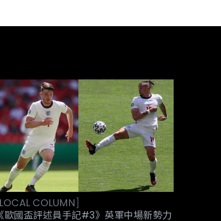
LOCAL
COLUMN
]
《歐國盃評述員手記#3》英軍中場新勢力