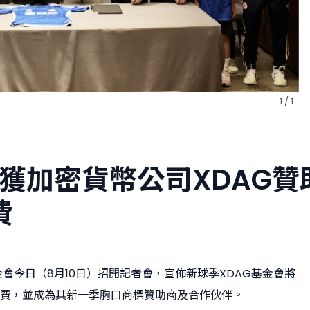
1 / 1
獲加密貨幣公司XDAG贊
費
金會今日（8月10日）招開記者會，宣佈新球季XDAG基金會將
班費，並成為其新一季胸口商標贊助商及合作伙伴。