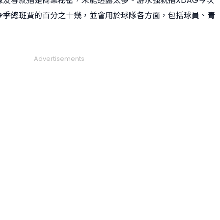
陳友春就指是商業秘密，未能透露太多。游永強就指XDAG今次
今季總班費的百分之十幾，並會用於球隊各方面，包括球員、青
Advertisements