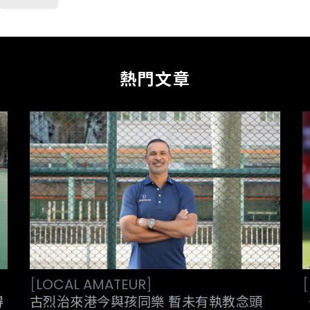
熱門文章
[
LOCAL
AMATEUR
]
[
古烈治來港今與孩同樂 暫未有執教念頭
得