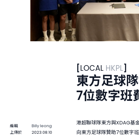
[
LOCAL
HKPL
]
東方足球隊
7位數字班
港超聯球隊東方與XDAG基
編輯
Billy Ieong
向東方足球隊贊助7位數字
上傳於
2023.08.10