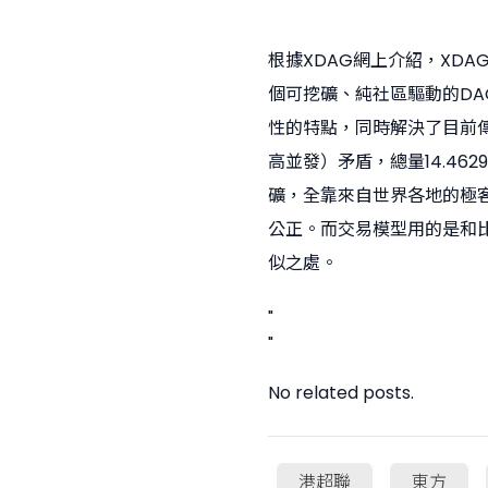
根據XDAG網上介紹，XD
個可挖礦、純社區驅動的DAG
性的特點，同時解決了目前
高並發）矛盾，總量14.462
礦，全靠來自世界各地的極
公正。而交易模型用的是和比
似之處。
"
"
No related posts.
港超聯
東方