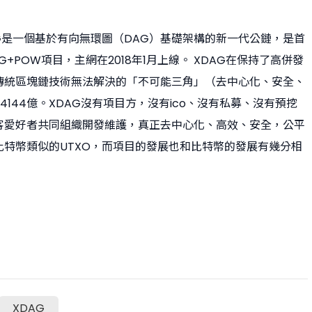
AG是一個基於有向無環圖（DAG）基礎架構的新一代公鏈，是首
+POW項目，主網在2018年1月上線。 XDAG在保持了高併發
傳統區塊鏈技術無法解決的「不可能三角」（去中心化、安全、
94144億。XDAG沒有項目方，沒有ico、沒有私募、沒有預挖
客愛好者共同組織開發維護，真正去中心化、高效、安全，公平
特幣類似的UTXO，而項目的發展也和比特幣的發展有幾分相
XDAG