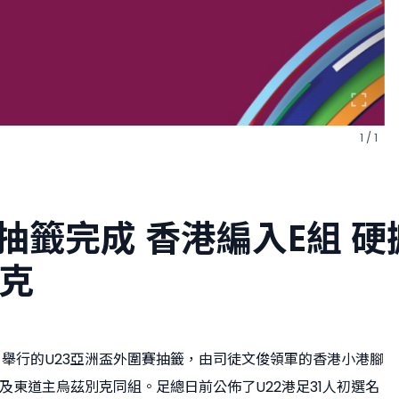
1 / 1
外抽籤完成 香港編入E組 硬
克
月舉行的U23亞洲盃外圍賽抽籤，由司徒文俊領軍的香港小港腳
及東道主烏茲別克同組。足總日前公佈了U22港足31人初選名