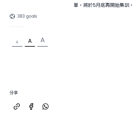
單，將於5月底再開始集訓
383 goals
A
A
A
分享