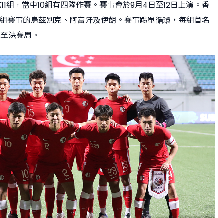
11組，當中10組有四隊作賽。賽事會於9月4日至12日上演。香
全組賽事的烏茲別克、阿富汗及伊朗。賽事踢單循環，每組首名
級至決賽周。