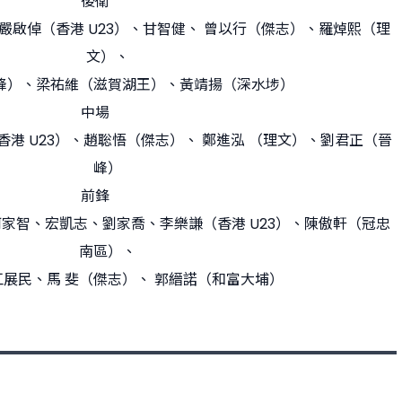
後衛
嚴啟倬（香港 U23）、甘智健、 曾以行（傑志）、羅焯熙（理
文）、
峰）、梁祐維（滋賀湖王）、黃靖揚（深水埗）
中場
港 U23）、趙聡悟（傑志）、 鄭進泓 （理文）、劉君正（晉
峰）
前鋒
何家智、宏凱志、劉家喬、李樂謙（香港 U23）、陳傲軒（冠忠
南區）、
展民、馬 斐（傑志）、 郭縉諾（和富大埔）