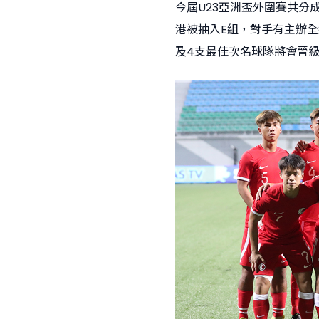
今屆U23亞洲盃外圍賽共分成
港被抽入E組，對手有主辦
及4支最佳次名球隊將會晉