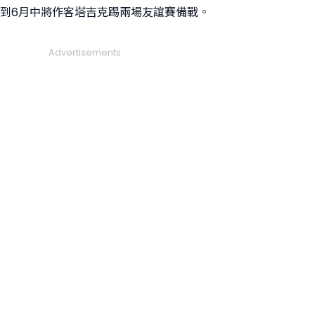
，到6月中將作客塔吉克踢兩場友誼賽備戰。
Advertisements