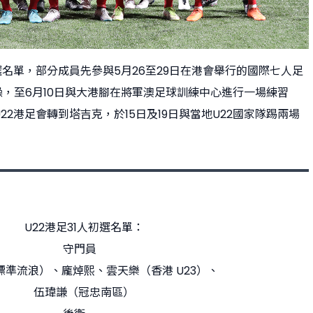
選名單，部分成員先參與5月26至29日在港會舉行的國際七人足
操，至6月10日與大港腳在將軍澳足球訓練中心進行一場練習
2港足會轉到塔吉克，於15日及19日與當地U22國家隊踢兩場
U22港足31人初選名單：
守門員
標準流浪）、龐焯熙、雲天樂（香港 U23）、
伍瑋謙（冠忠南區）