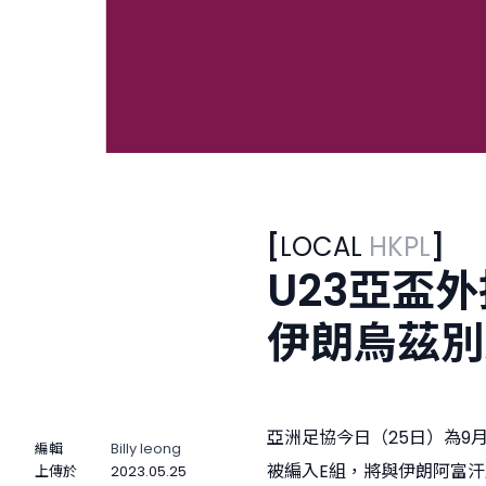
[
LOCAL
HKPL
]
U23亞盃
伊朗烏茲別
亞洲足協今日（25日）為9
編輯
Billy Ieong
被編入E組，將與伊朗阿富汗
上傳於
2023.05.25