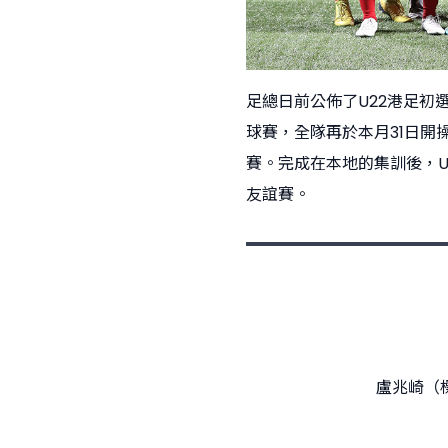
足總日前公佈了U22港足初
球賽，全隊再於本月31日開
賽。完成在本地的集訓後，U2
友誼賽。
盧兆崎（