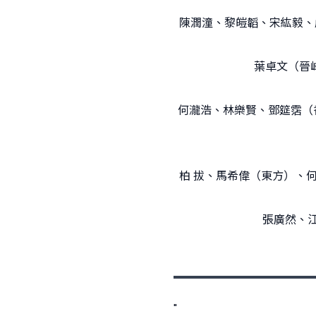
陳潤潼、黎皚韜、宋紘毅、
葉卓文（晉
何瀧浩、林樂賢、鄧筵霑（香
柏 拔、馬希偉（東方）、
張廣然、江
"