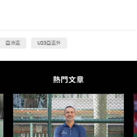
亞洲盃
U23亞盃外
熱門文章