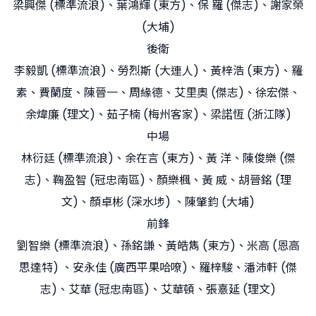
梁興傑 (標準流浪)、葉鴻輝 (東方)、保 羅 (傑志)、謝家榮
(大埔)
後衛
李毅凱 (標準流浪)、勞烈斯 (大連人)、黃梓浩 (東方)、羅
素、費蘭度、陳晉一、周緣德、艾里奧 (傑志)、徐宏傑、
余煒廉 (理文)、茹子楠 (梅州客家)、梁諾恆 (浙江隊)
中場
林衍廷 (標準流浪)、余在言 (東方)、黃 洋、陳俊樂 (傑
志)、鞠盈智 (冠忠南區)、顏樂楓、黃 威、胡晉銘 (理
文)、顏卓彬 (深水埗) 、陳肇鈞 (大埔)
前鋒
劉智樂 (標準流浪)、孫銘謙、黃皓雋 (東方)、米高 (恩高
思達特) 、安永佳 (廣西平果哈嘹)、羅梓駿、潘沛軒 (傑
志)、艾華 (冠忠南區)、艾華頓、張憙延 (理文)