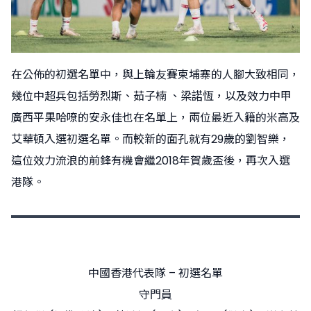
在公佈的初選名單中，與上輪友賽柬埔寨的人腳大致相同，
幾位中超兵包括勞烈斯、茹子楠 、梁諾恆，以及效力中甲
廣西平果哈嘹的安永佳也在名單上，兩位最近入籍的米高及
艾華頓入選初選名單。而較新的面孔就有29歲的劉智樂，
這位效力流浪的前鋒有機會繼2018年賀歲盃後，再次入選
港隊。
中國香港代表隊 – 初選名單
守門員