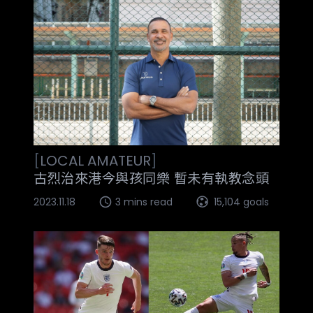
[
LOCAL
AMATEUR
]
古烈治來港今與孩同樂 暫未有執教念頭
2023.11.18
3 mins read
15,104 goals