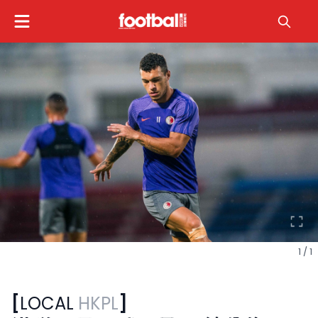
1 / 1
[
LOCAL
HKPL
]