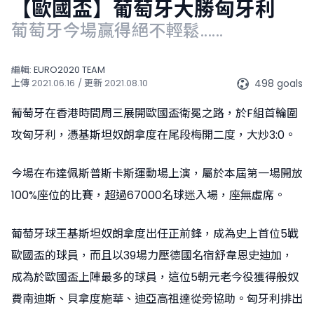
【歐國盃】葡萄牙大勝匈牙利
葡萄牙今場贏得絕不輕鬆......
編輯:
EURO2020 TEAM
498 goals
上傳
2021.06.16
/ 更新
2021.08.10
葡萄牙在香港時間周三展開歐國盃衛冕之路，於F組首輪圍
攻匈牙利，憑基斯坦奴朗拿度在尾段梅開二度，大炒3:0。
今場在布達佩斯普斯卡斯運動場上演，屬於本屆第一場開放
100%座位的比賽，超過67000名球迷入場，座無虛席。
葡萄牙球王基斯坦奴朗拿度出任正前鋒，成為史上首位5戰
歐國盃的球員，而且以39場力壓德國名宿舒韋恩史迪加，
成為於歐國盃上陣最多的球員，這位5朝元老今役獲得般奴
費南迪斯、貝拿度施華、迪亞高祖達從旁協助。匈牙利排出