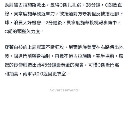
勁射被古拉施斯救出，激得C朗扎扎跳。28分鐘，C朗放直
線，貝拿度施華幾近單刀，欲扭過對方守將但反被搶走腳下
球，浪費大好機會。2分鐘後，貝拿度施華投桃報李傳中，
C朗的頭槌欠力度。
穿著白衫的上屆冠軍不斷狂攻，尼爾遜施美度在右路傳出地
波，祖達門前轉身抽射，再敵不過古拉施斯。完半場前，般
奴的妙傳創造出頭45分鐘最黃金的機會，可惜C朗近門窩
利抽高，兩軍以0:0返回更衣室。
Advertisements