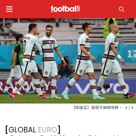
【歐國盃】38歲的比比老而彌堅。
1 / 4
[
GLOBAL
EURO
]