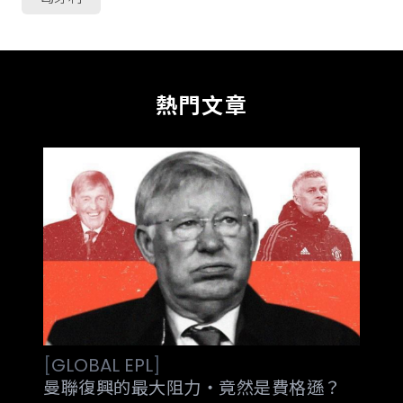
熱門文章
[
GLOBAL
EPL
]
曼聯復興的最大阻力‧竟然是費格遜？