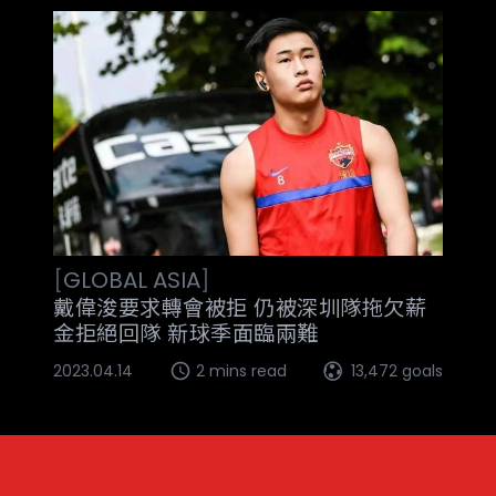
[
GLOBAL
ASIA
]
戴偉浚要求轉會被拒 仍被深圳隊拖欠薪
金拒絕回隊 新球季面臨兩難
2023.04.14
2 mins read
13,472 goals