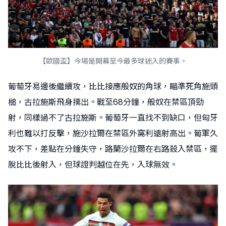
【歐國盃】今場是開幕至今最多球迷入的賽事。
葡萄牙易邊後繼續攻，比比接應般奴的角球，瞄準死角施頭
槌，古拉施斯飛身撲出。戰至68分鐘，般奴在禁區頂勁
射，同樣過不了古拉施斯。葡萄牙一直找不到缺口，但匈牙
利也難以打反擊，施沙拉爾在禁區外窩利遠射高出。葡軍久
攻不下，差點在分鐘失守，路蘭沙拉爾在右路殺入禁區，擺
脫比比後射入，但球證判越位在先，入球無效。