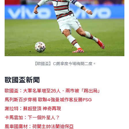
【歐國盃】C朗拿度今場梅開二度。
歐國盃新聞
歐國盃：大軍名單增至26人．兩市被「踢出局」
馬列斯百步穿楊 歐聯4強曼城作客反勝PSG
謝拉特：蘇超登頂 神奇再現
卡馬雲加：下一個外星人？
風車國庸材：荷蘭主帥法蘭迪保亞