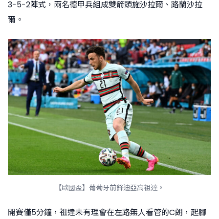
3-5-2陣式，兩名德甲兵組成雙箭頭施沙拉爾、路蘭沙拉
爾。
【歐國盃】葡萄牙前鋒迪亞高祖達。
開賽僅5分鐘，祖達未有理會在左路無人看管的C朗，起腳