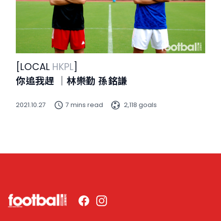
[
LOCAL
HKPL
]
你追我趕 ｜林樂勤 孫銘謙
2021.10.27
7 mins read
2,118 goals
Facebook
Instagram