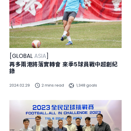
[
GLOBAL
ASIA
]
再多兩港將落實轉會 來季5球員戰中超創紀
錄
2024.02.29
2 mins read
1,348 goals