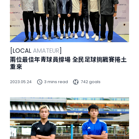
[
LOCAL
AMATEUR
]
兩位最佳年青球員撐場 全民足球挑戰賽捲土
重來
2023.05.24
3 mins read
742 goals