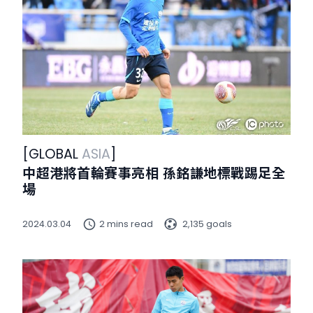
[
GLOBAL
ASIA
]
中超港將首輪賽事亮相 孫銘謙地標戰踢足全
場
2024.03.04
2 mins read
2,135 goals