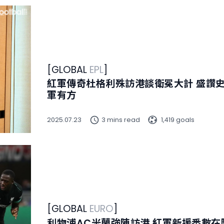
[
GLOBAL
EPL
]
紅軍傳奇杜格利殊訪港談衛冕大計 盛讚
軍有方
2025.07.23
3 mins read
1,419 goals
[
GLOBAL
EURO
]
利物浦AC米蘭強陣訪港 紅軍新援悉數在