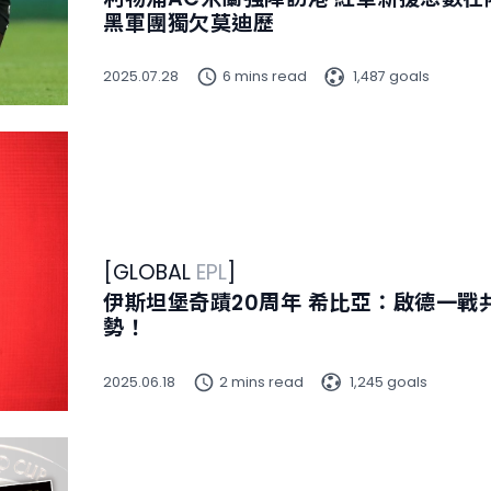
黑軍團獨欠莫迪歷
2025.07.28
6 mins read
1,487 goals
[
GLOBAL
EPL
]
伊斯坦堡奇蹟20周年 希比亞：啟德一戰
勢！
2025.06.18
2 mins read
1,245 goals