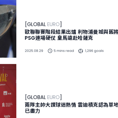
[
GLOBAL
EURO
]
歐聯聯賽階段結果出爐 利物浦曼城與舊
PSG連場硬仗 皇馬遠赴哈薩克
2025.08.29
5 mins read
1,296 goals
[
GLOBAL
EURO
]
兩隊主帥大讚球迷熱情 雲迪積克認為草
已盡力