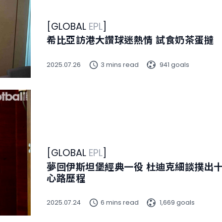
[
GLOBAL
EPL
]
希比亞訪港大讚球迷熱情 試食奶茶蛋撻
2025.07.26
3 mins read
941 goals
[
GLOBAL
EPL
]
夢回伊斯坦堡經典一役 杜迪克細談撲出
心路歷程
2025.07.24
6 mins read
1,669 goals