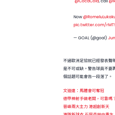
"
@CocaCola
, call
@R
Now
@RomeluLukak
pic.twitter.com/rM
— GOAL (@goal)
Jun
不過歐洲足協就已經發表聲
是不可或缺。警告球員不要
個話題可能會告一段落了。
文迪達：馬體會可奪冠
德甲神射手做老闆，可靠嗎
晉峰兩大主力 港超創新天
港隊新球衣 石屎森林中重生