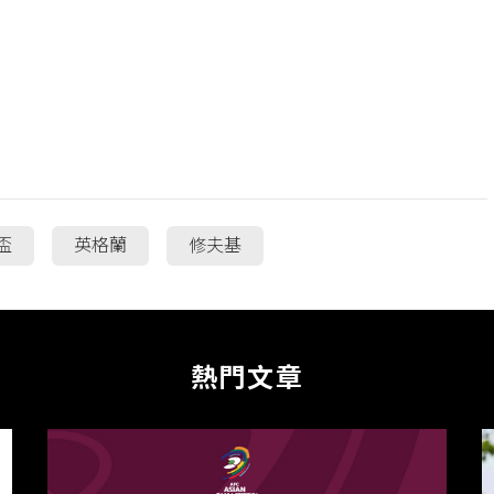
盃
英格蘭
修夫基
熱門文章