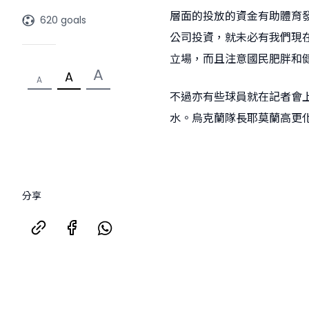
層面的投放的資金有助體育
620 goals
公司投資，就未必有我們現
立場，而且注意國民肥胖和
A
A
A
不過亦有些球員就在記者會
水。烏克蘭隊長耶莫蘭高更
分享