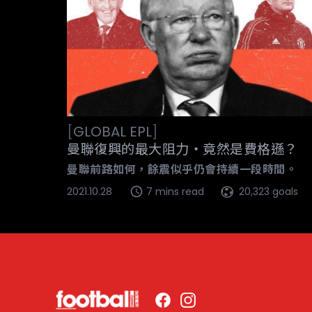
[
GLOBAL
EPL
]
曼聯復興的最大阻力‧竟然是費格遜？
曼聯前路如何，餘震似乎仍會持續一段時間。
2021.10.28
7 mins read
20,323 goals
Facebook
Instagram