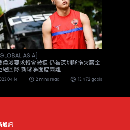
GLOBAL
ASIA
]
戴偉浚要求轉會被拒 仍被深圳隊拖欠薪金
拒絕回隊 新球季面臨兩難
023.04.14
2 mins read
13,472 goals
新通訊