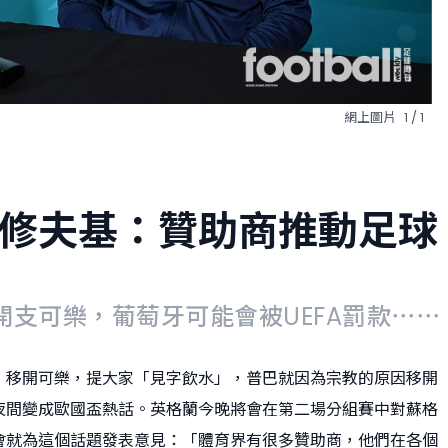
網上圖片
1 / 1
修夫基：贊助商推動足球
開支可樂，葡萄牙可能會被UEFA罰款⋯⋯
，移開可樂，提大家「見字飲水」，普巴就因為宗教的原因移開
夜間變成歐國盃熱話。英格蘭今晚將會在第二場分組賽中對蘇格
會就為這個話題發表意見：「體育界有很多贊助商，他們在各個