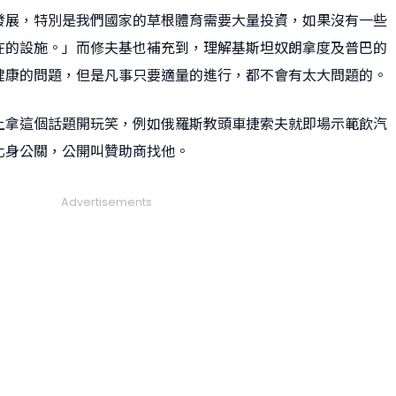
發展，特別是我們國家的草根體育需要大量投資，如果沒有一些
在的設施。」而修夫基也補充到，理解基斯坦奴朗拿度及普巴的
健康的問題，但是凡事只要適量的進行，都不會有太大問題的。
上拿這個話題開玩笑，例如俄羅斯教頭車捷索夫就即場示範飲汽
化身公關，公開叫贊助商找他。
Advertisements