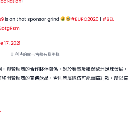
ocNation
!"
u9
is on that sponsor grind
#EURO2020
|
#BEL
TSotgRsm
e 17, 2021
比利時的盧卡古都有樣學樣
明，與贊助商的合作夥伴關係，對於賽事及確保歐洲足球發展，
再移開贊助商的宣傳飲品，否則所屬隊伍可能面臨罰款，所以這
？