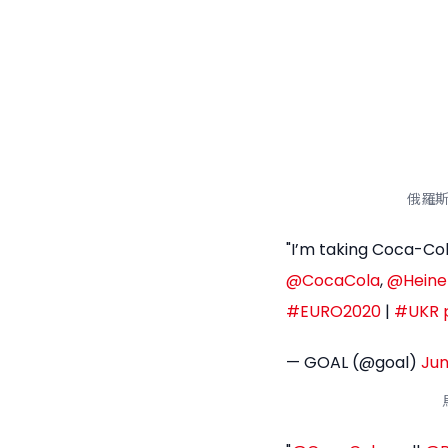
俄羅斯
"I’m taking Coca-Col
@CocaCola
,
@Heine
#EURO2020
|
#UKR
— GOAL (@goal)
Jun