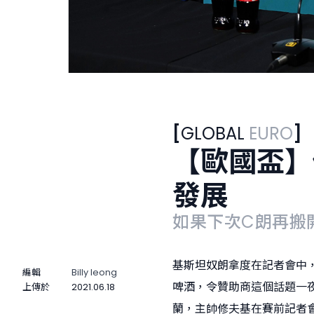
[
GLOBAL
EURO
]
【歐國盃】
發展
如果下次C朗再搬
基斯坦奴朗拿度在記者會中
編輯
Billy Ieong
啤酒，令贊助商這個話題一
上傳於
2021.06.18
蘭，主帥修夫基在賽前記者