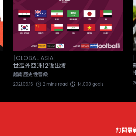
[
[
GLOBAL
ASIA
]
世盃外亞洲12強出爐
越南歷史性晉級
2
2021.06.16
2 mins read
14,098 goals
訂閱最