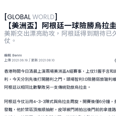
[
GLOBAL
WORLD
]
【美洲盃】阿根廷一球險勝烏拉
美斯交出漂亮助攻，阿根廷得到期待已
仗。
編輯:
Benni
上傳
2021.06.19
/ 更新
2021.08.10
香港時間今日清晨上演兩場美洲盃A組賽事，上仗1:1握手言和
利，今天分別先後打開勝利之門。頭場智利1:0險勝弱旅玻利
阿根廷以相同比數擊敗另一支傳統勁旅烏拉圭。
阿根廷今仗沿用4-3-3陣式與烏拉圭周旋。開賽後僅6分鐘，
發難，他於禁區頂推順抽射，皮球被門將拍出後門前的拿達路