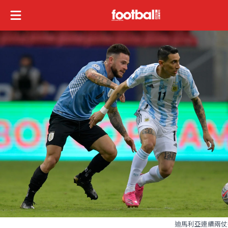
陣。
1 / 3
蘇亞雷斯與奧達