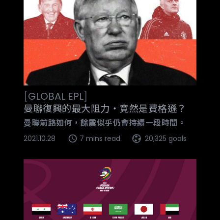
[
GLOBAL
EPL
]
曼聯復興的最大阻力‧竟然是費格遜？
曼聯前路如何，餘震似乎仍會持續一段時間。
2021.10.28
7 mins read
20,325 goals