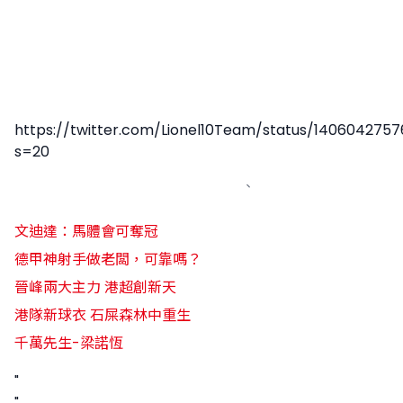
https://twitter.com/Lionel10Team/status/140604275
s=20
、
文迪達：馬體會可奪冠
德甲神射手做老闆，可靠嗎？
晉峰兩大主力 港超創新天
港隊新球衣 石屎森林中重生
千萬先生-梁諾恆
"