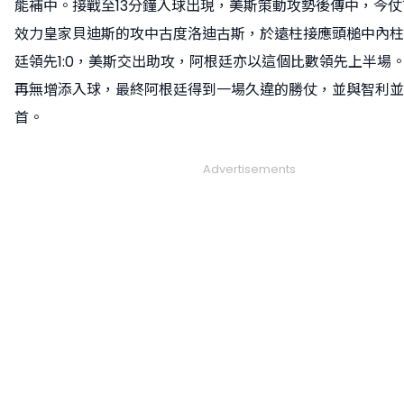
能補中。接戰至13分鐘入球出現，美斯策動攻勢後傳中，今
效力皇家貝迪斯的攻中古度洛迪古斯，於遠柱接應頭槌中內柱
廷領先1:0，美斯交出助攻，阿根廷亦以這個比數領先上半場
再無增添入球，最終阿根廷得到一場久違的勝仗，並與智利並
首。
Advertisements