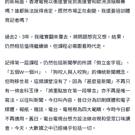
的新局面，香港電視以後還會見到奧運會和歐洲頂級聯賽
嗎？誰都無法說得肯定。既然市場正在劇變，我還要培訓體
育記者嗎？
過去2、3年，我確實翻來覆去，將問題想完又想，結果，
仍然相信值得繼續做，但課程必需跟着時代走。
記得第一屆課程，仍然包括新聞學的所謂「倒立金字塔」、
「五個W一個Ｈ」、「狗咬人與人咬狗」的傳統新聞概念，
但時移世易，這類課堂沒有了，因為「甚麼是新聞」不再只
有一條金科玉律，「將重點放在第一段導言」亦不再是唯一
寫法。以往叫新聞，今日叫內容，昔日分為印刷媒體和電子
媒體，報紙、雜誌、電台、電視視為四大範疇，今時今日都
不再適用。舊日，電台電視台想方設法做收視和受眾口味調
查，今天，大數據之中已經幾乎包括一切。