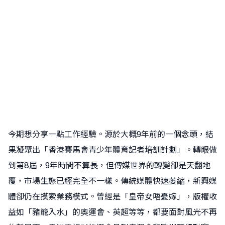
今期想分享一點工作經驗。源於大概9年前的一個念頭，結
果凝聚出「香港賽馬會青少年體育記者培訓計劃」。轉眼做
到第8屆，9年時間不算長，但傳媒世界的轉變卻是天翻地
覆，市場生態已經完全不一樣。傳統媒體快速萎縮，新興媒
體卻仍在摸索業務模式。曾經是「皇帝女唔憂嫁」，版權收
益如「豬籠入水」的奧運會、英超等等，都要面對風光不再