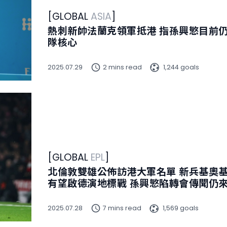
[
GLOBAL
ASIA
]
熱刺新帥法蘭克領軍抵港 指孫興慜目前
隊核心
2025.07.29
2 mins read
1,244 goals
[
GLOBAL
EPL
]
北倫敦雙雄公佈訪港大軍名單 新兵基奧
有望啟德演地標戰 孫興慜陷轉會傳聞仍
2025.07.28
7 mins read
1,569 goals