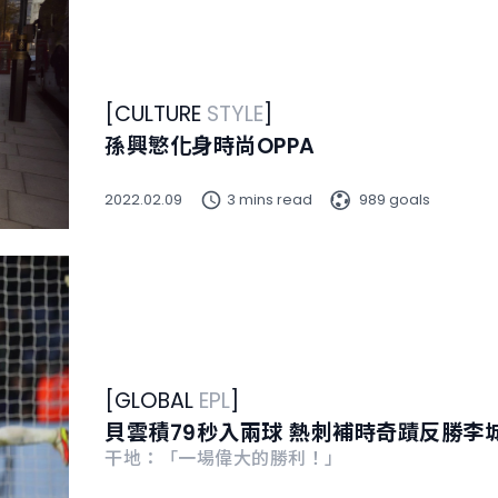
[
CULTURE
STYLE
]
孫興慜化身時尚OPPA
2022.02.09
3 mins read
989 goals
[
GLOBAL
EPL
]
貝雲積79秒入兩球 熱刺補時奇蹟反勝李
干地：「一場偉大的勝利！」