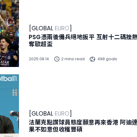
[
GLOBAL
EURO
]
PSG憑兩後備兵絕地扳平 互射十二碼挫
奪歐超盃
2025.08.14
2 mins read
498 goals
[
GLOBAL
EURO
]
法蘭克點讚球員態度願意再來香港 阿迪
果不如意但收穫豐碩