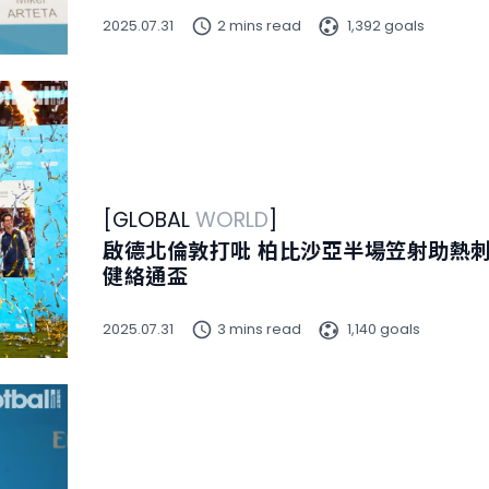
2025.07.31
2 mins read
1,392 goals
[
GLOBAL
WORLD
]
啟德北倫敦打吡 柏比沙亞半場笠射助熱
健絡通盃
2025.07.31
3 mins read
1,140 goals