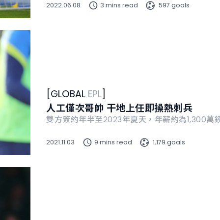
2022.06.08
3 mins read
597 goals
[
GLOBAL
EPL
]
人工僅次哥帥 干地上任即操熱刺兵
雙方簽約年半至2023年夏天，年薪約為1,300萬
2021.11.03
9 mins read
1,179 goals