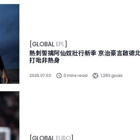
[
GLOBAL
EPL
]
熱刺誓擒阿仙奴壯行新季 京治豪言啟德
打吡非熱身
2025.07.03
3 mins read
1,283 goals
[
GLOBAL
EURO
]