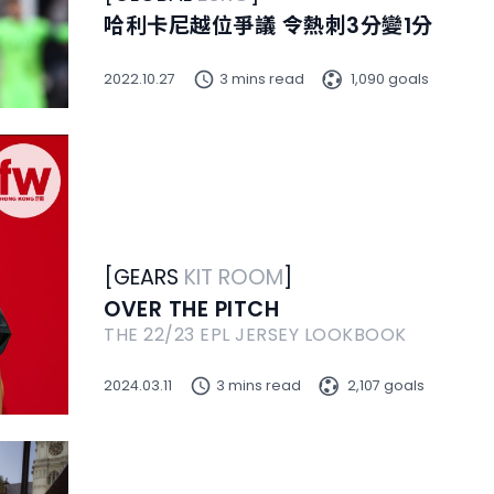
哈利卡尼越位爭議 令熱刺3分變1分
2022.10.27
3 mins read
1,090 goals
[
GEARS
KIT ROOM
]
OVER THE PITCH
THE 22/23 EPL JERSEY LOOKBOOK
2024.03.11
3 mins read
2,107 goals